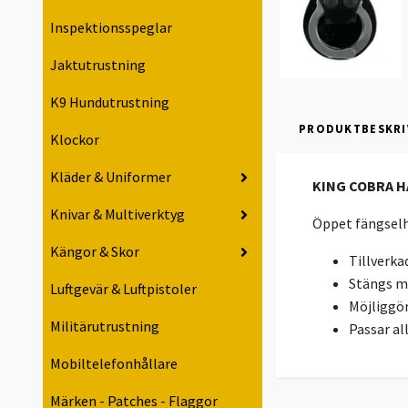
Inspektionsspeglar
Jaktutrustning
K9 Hundutrustning
PRODUKTBESKRI
Klockor
Kläder & Uniformer
KING COBRA H
Knivar & Multiverktyg
Öppet fängselhö
Kängor & Skor
Tillverkad
Stängs m
Luftgevär & Luftpistoler
Möjliggör
Militärutrustning
Passar al
Mobiltelefonhållare
Märken - Patches - Flaggor