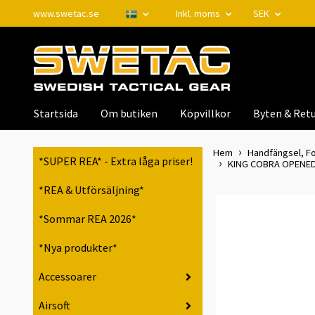
www.swetac.se
Inkl. moms
SEK
Startsida
Om butiken
Köpvillkor
Byten & Retu
Hem
Handfängsel, Fo
*SUPER REA* - Extra låga priser!
KING COBRA OPENE
*REA & Utförsäljning*
*Sommar REA 2026*
*Nya produkter*
Accessoarer
Airsoft