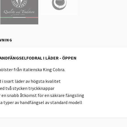
VNING
ANDFÄNGSELFODRAL I LÄDER - ÖPPEN
lster från italienska King Cobra.
 i svart läder av högsta kvalitet
ed två stycken tryckknappar
 en snabb åtkomst för en säkrare fängsling
la typer av handfängsel av standard modell