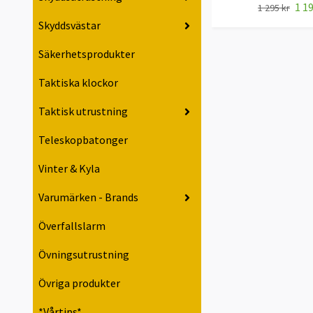
1 19
1 295 kr
Skyddsvästar
Säkerhetsprodukter
Taktiska klockor
Taktisk utrustning
Teleskopbatonger
Vinter & Kyla
Varumärken - Brands
Överfallslarm
Övningsutrustning
Övriga produkter
*Vårtips*