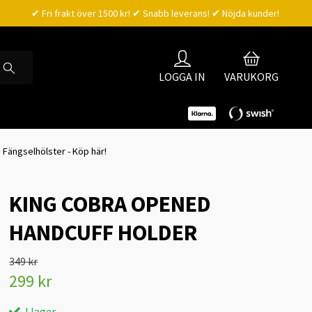
✔ Fri frakt över 1500 kr! ✔ Snabb leverans! ✔ Nöjda kunder!
LOGGA IN
VARUKORG
 Fängselhölster - Köp här!
KING COBRA OPENED
HANDCUFF HOLDER
349 kr
299 kr
I lager