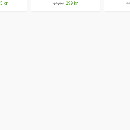
5 kr
299 kr
349 kr
44