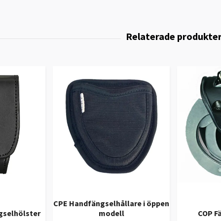
CPE Handfängselhållare i öppen
gselhölster
modell
COP Fä