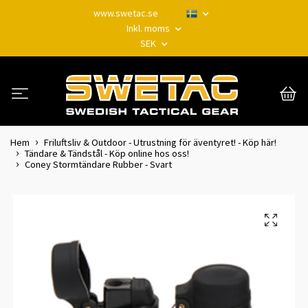
www.swetac.se
Inkl. moms
SEK
Hem
Friluftsliv & Outdoor - Utrustning för äventyret! - Köp här!
Tändare & Tändstål - Köp online hos oss!
Coney Stormtändare Rubber - Svart