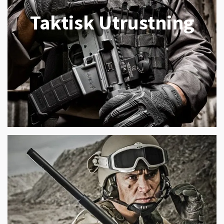
Taktisk Utrustning