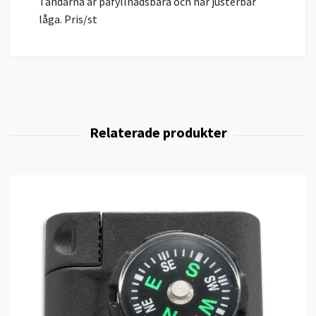
Tändarna är påfyllnadsbara och har justerbar
låga. Pris/st