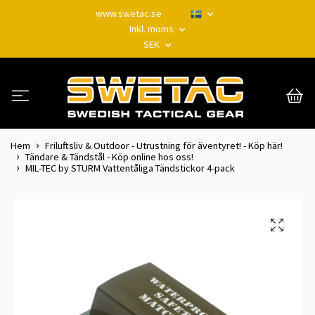
www.swetac.se
Inkl. moms
SEK
Hem
Friluftsliv & Outdoor - Utrustning för äventyret! - Köp här!
Tändare & Tändstål - Köp online hos oss!
MIL-TEC by STURM Vattentåliga Tändstickor 4-pack