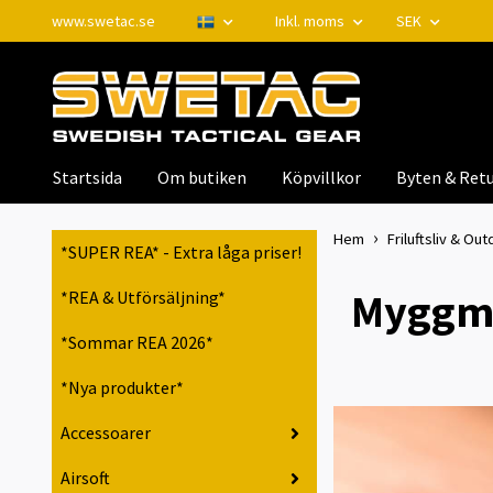
www.swetac.se
Inkl. moms
SEK
Startsida
Om butiken
Köpvillkor
Byten & Retu
Hem
Friluftsliv & Out
*SUPER REA* - Extra låga priser!
Myggme
*REA & Utförsäljning*
*Sommar REA 2026*
*Nya produkter*
Accessoarer
Airsoft