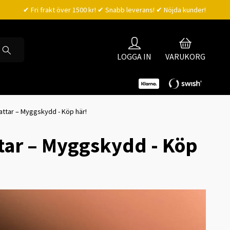
✔ Fri frakt över 1500 kr! ✔ Snabb leverans! ✔ Nöjda kunder!
LOGGA IN
VARUKORG
ttar – Myggskydd - Köp här!
tar – Myggskydd - Köp