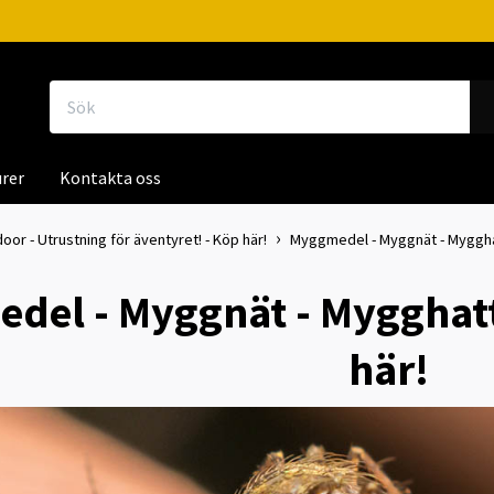
rer
Kontakta oss
door - Utrustning för äventyret! - Köp här!
Myggmedel - Myggnät - Myggha
del - Myggnät - Mygghat
här!