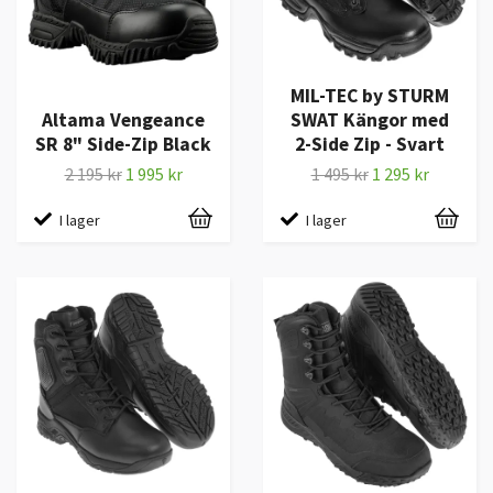
MIL-TEC by STURM
Altama Vengeance
SWAT Kängor med
SR 8" Side-Zip Black
2-Side Zip - Svart
2 195 kr
1 995 kr
1 495 kr
1 295 kr
I lager
I lager