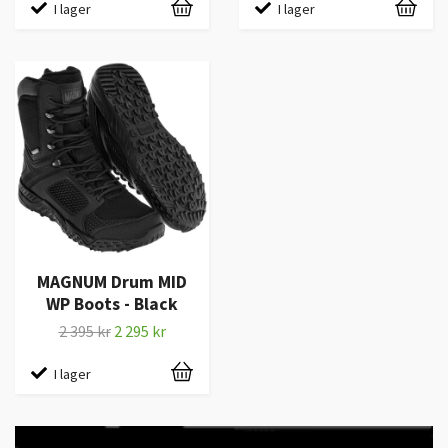
I lager
I lager
MAGNUM Drum MID
WP Boots - Black
2 395 kr
2 295 kr
I lager