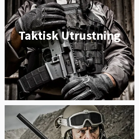
Taktisk Utrustning