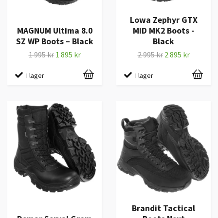
Lowa Zephyr GTX
MAGNUM Ultima 8.0
MID MK2 Boots -
SZ WP Boots – Black
Black
1 995 kr
1 895 kr
2 995 kr
2 895 kr
I lager
I lager
Brandit Tactical