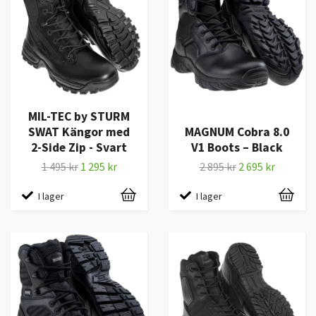
MIL-TEC by STURM
SWAT Kängor med
MAGNUM Cobra 8.0
2-Side Zip - Svart
V1 Boots – Black
1 495 kr
1 295 kr
2 895 kr
2 695 kr
I lager
I lager