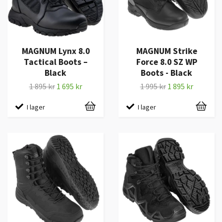
MAGNUM Lynx 8.0
MAGNUM Strike
Tactical Boots –
Force 8.0 SZ WP
Black
Boots - Black
1 895 kr
1 695 kr
1 995 kr
1 895 kr
I lager
I lager