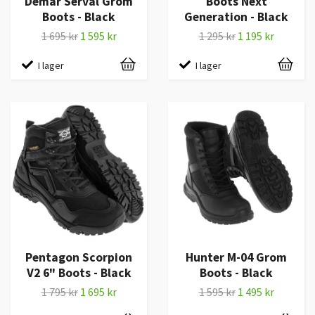
Demar Serval Grom
Boots Next
Boots - Black
Generation - Black
1 695 kr
1 595 kr
1 295 kr
1 195 kr
I lager
I lager
Pentagon Scorpion
Hunter M-04 Grom
V2 6" Boots - Black
Boots - Black
1 795 kr
1 695 kr
1 595 kr
1 495 kr