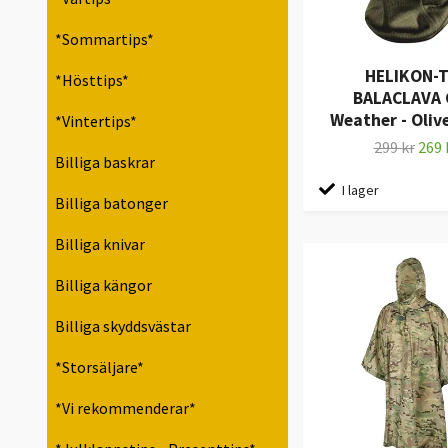
*Sommartips*
HELIKON-
*Hösttips*
BALACLAVA 
Weather - Oliv
*Vintertips*
299 kr
269 
Billiga baskrar
I lager
Billiga batonger
Billiga knivar
Billiga kängor
Billiga skyddsvästar
*Storsäljare*
*Vi rekommenderar*