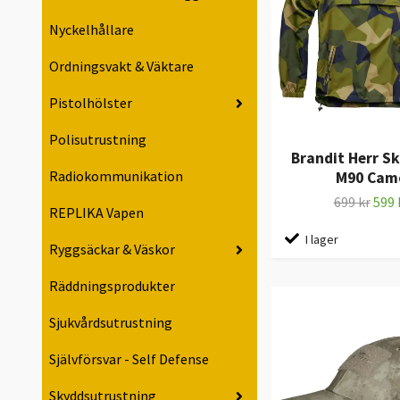
Nyckelhållare
Ordningsvakt & Väktare
Pistolhölster
Polisutrustning
Brandit Herr S
Radiokommunikation
M90 Cam
699 kr
599 
REPLIKA Vapen
I lager
Ryggsäckar & Väskor
Räddningsprodukter
Sjukvårdsutrustning
Självförsvar - Self Defense
Skyddsutrustning