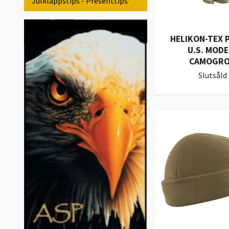
*Julklappstips - Presenttips*
HELIKON-TEX 
U.S. MODE
CAMOGR
Slutsåld