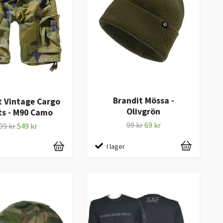
Brandit Mössa -
t Vintage Cargo
Olivgrön
ts - M90 Camo
99 kr
69 kr
99 kr
549 kr
I lager