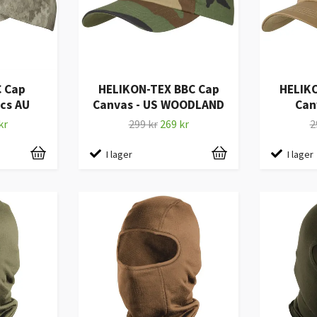
 Cap
HELIKON-TEX BBC Cap
HELIK
acs AU
Canvas - US WOODLAND
Can
kr
299 kr
269 kr
2
I lager
I lager