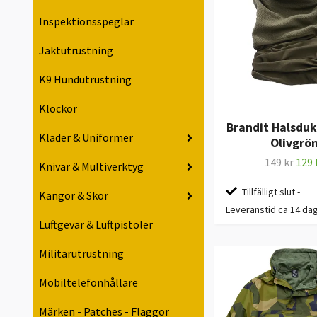
Inspektionsspeglar
Jaktutrustning
K9 Hundutrustning
Klockor
Brandit Halsduk 
Kläder & Uniformer
Olivgrö
149 kr
129 
Knivar & Multiverktyg
Tillfälligt slut -
Kängor & Skor
Leveranstid ca 14 da
Luftgevär & Luftpistoler
Militärutrustning
Mobiltelefonhållare
Märken - Patches - Flaggor