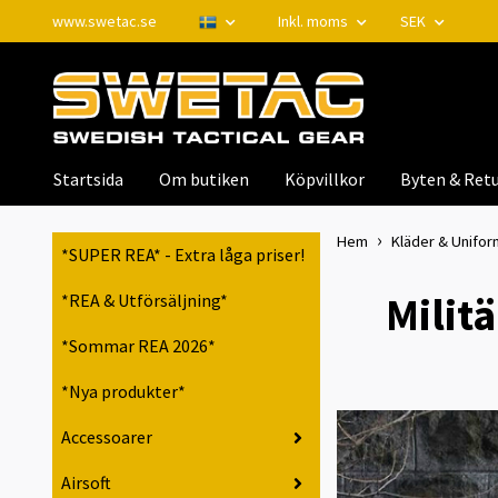
www.swetac.se
Inkl. moms
SEK
Startsida
Om butiken
Köpvillkor
Byten & Retu
Hem
Kläder & Unifor
*SUPER REA* - Extra låga priser!
Milit
*REA & Utförsäljning*
*Sommar REA 2026*
*Nya produkter*
Accessoarer
Airsoft