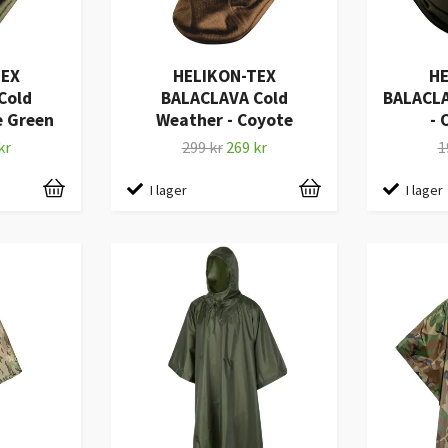
TEX
HELIKON-TEX
HE
Cold
BALACLAVA Cold
BALACLA
e Green
Weather - Coyote
- 
kr
299 kr
269 kr
1
I lager
I lager