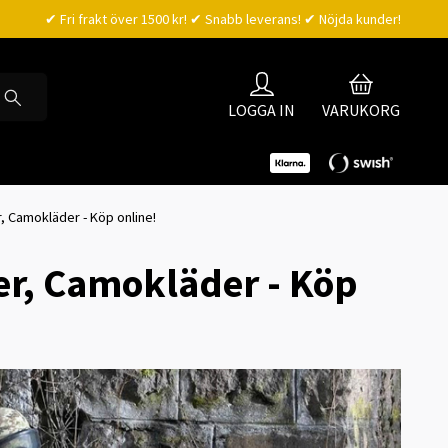
✔ Fri frakt över 1500 kr! ✔ Snabb leverans! ✔ Nöjda kunder!
LOGGA IN
VARUKORG
, Camokläder - Köp online!
er, Camokläder - Köp