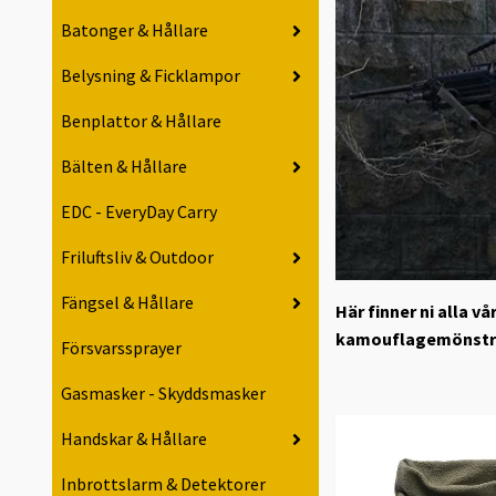
Batonger & Hållare
Belysning & Ficklampor
Benplattor & Hållare
Bälten & Hållare
EDC - EveryDay Carry
Friluftsliv & Outdoor
Fängsel & Hållare
Här finner ni alla v
kamouflagemönstrad
Försvarssprayer
Gasmasker - Skyddsmasker
Handskar & Hållare
Inbrottslarm & Detektorer