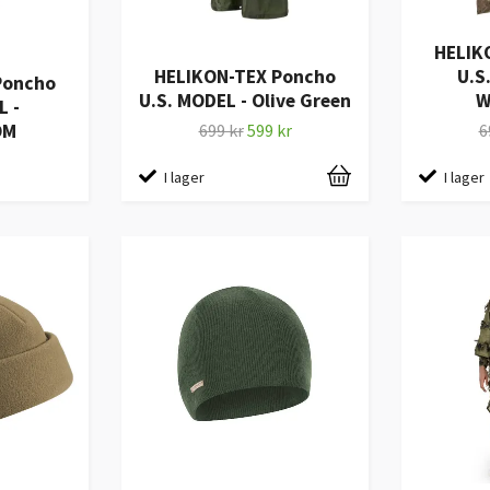
HELIK
HELIKON-TEX Poncho
U.S
Poncho
U.S. MODEL - Olive Green
W
L -
OM
699 kr
599 kr
6
I lager
I lager