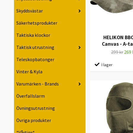
Skyddsvästar
Säkerhetsprodukter
Taktiska klockor
HELIKON BBC
Canvas - A-t
Taktisk utrustning
299 kr
269 
Teleskopbatonger
I lager
Vinter & Kyla
Varumärken - Brands
Överfallslarm
Övningsutrustning
Övriga produkter
*Vårtips*