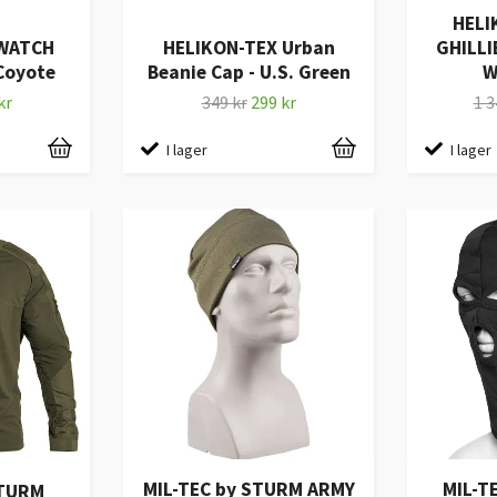
HELI
 WATCH
HELIKON-TEX Urban
GHILLI
 Coyote
Beanie Cap - U.S. Green
W
kr
349 kr
299 kr
1 3
I lager
I lager
MIL-TEC by STURM ARMY
MIL-T
STURM