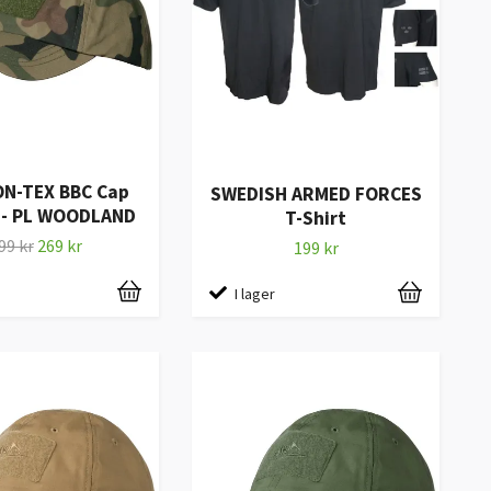
ON-TEX BBC Cap
SWEDISH ARMED FORCES
 - PL WOODLAND
T-Shirt
99 kr
269 kr
199 kr
I lager