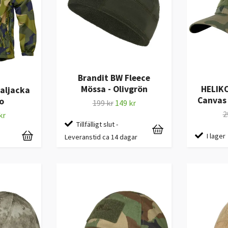
Brandit BW Fleece
Mössa - Olivgrön
HELIK
kaljacka
Canvas
o
199 kr
149 kr
2
kr
Tillfälligt slut -
I lager
Leveranstid ca 14 dagar