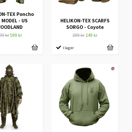
ON-TEX Poncho
. MODEL - US
HELIKON-TEX SCARFS
OODLAND
SORGO - Coyote
99 kr
599 kr
299 kr
249 kr
I lager