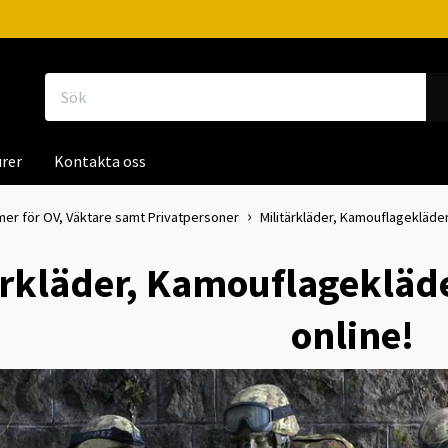
rer
Kontakta oss
mer för OV, Väktare samt Privatpersoner
Militärkläder, Kamouflagekläder
ärkläder, Kamouflagekläd
online!