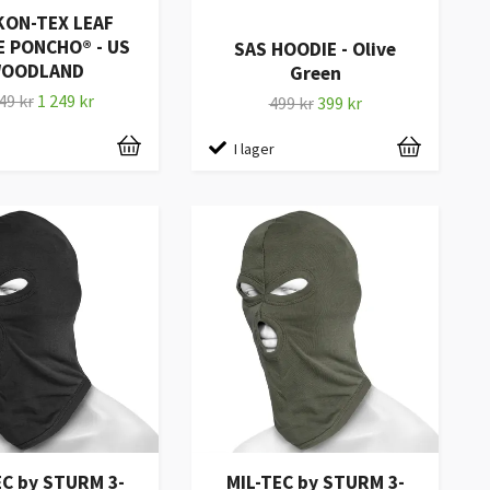
KON-TEX LEAF
E PONCHO® - US
SAS HOODIE - Olive
OODLAND
Green
49 kr
1 249 kr
499 kr
399 kr
I lager
EC by STURM 3-
MIL-TEC by STURM 3-