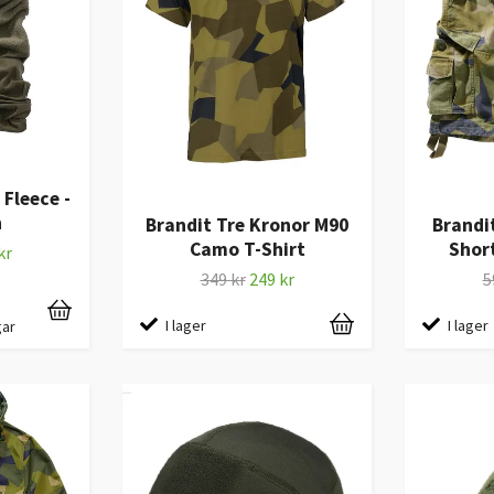
Fleece -
n
Brandit Tre Kronor M90
Brandi
Camo T-Shirt
Shor
kr
349 kr
249 kr
5
I lager
I lager
gar