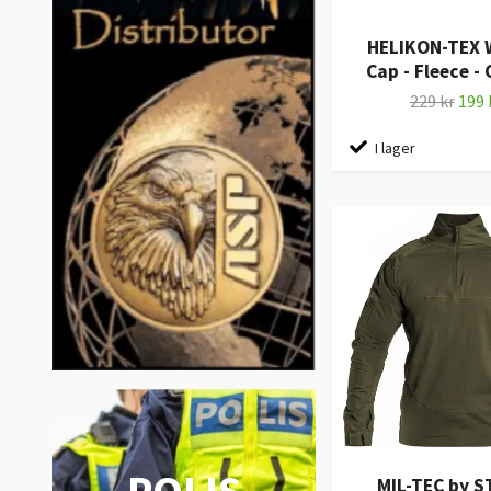
HELIKON-TEX
Cap - Fleece -
229 kr
199 
I lager
MIL-TEC by 