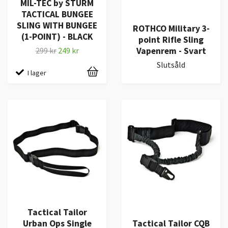
MIL-TEC by STURM
TACTICAL BUNGEE
SLING WITH BUNGEE
ROTHCO Military 3-
(1-POINT) - BLACK
point Rifle Sling
Vapenrem - Svart
299 kr
249 kr
Slutsåld
I lager
Tactical Tailor
Urban Ops Single
Tactical Tailor CQB