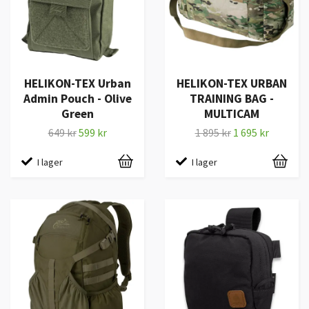
HELIKON-TEX Urban
HELIKON-TEX URBAN
Admin Pouch - Olive
TRAINING BAG -
Green
MULTICAM
649 kr
599 kr
1 895 kr
1 695 kr
I lager
I lager