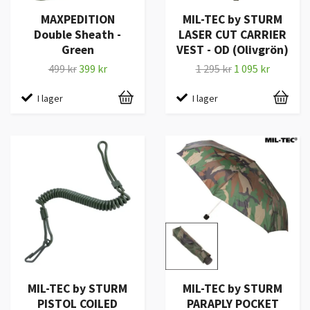
MAXPEDITION
MIL-TEC by STURM
Double Sheath -
LASER CUT CARRIER
Green
VEST - OD (Olivgrön)
499 kr
399 kr
1 295 kr
1 095 kr
I lager
I lager
MIL-TEC by STURM
MIL-TEC by STURM
PISTOL COILED
PARAPLY POCKET