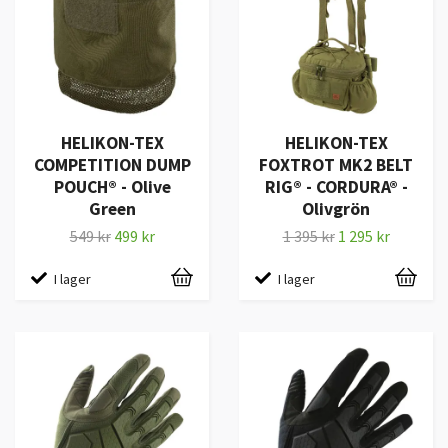
HELIKON-TEX
HELIKON-TEX
COMPETITION DUMP
FOXTROT MK2 BELT
POUCH® - Olive
RIG® - CORDURA® -
Green
Olivgrön
549 kr
499 kr
1 395 kr
1 295 kr
I lager
I lager