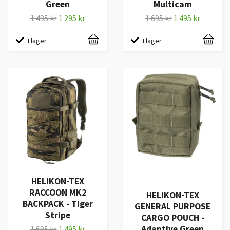
Green
Multicam
1 495 kr
1 295 kr
1 695 kr
1 495 kr
I lager
I lager
HELIKON-TEX
RACCOON MK2
HELIKON-TEX
BACKPACK - Tiger
GENERAL PURPOSE
Stripe
CARGO POUCH -
Adaptive Green
1 695 kr
1 495 kr