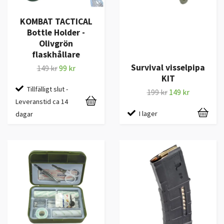
KOMBAT TACTICAL
Bottle Holder -
Olivgrön
flaskhållare
Survival visselpipa
149 kr
99 kr
KIT
Tillfälligt slut -
199 kr
149 kr
Leveranstid ca 14
I lager
dagar