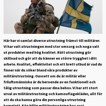
Här har vi samlat diverse utrustning främst till militärer.
Vi har valt utrustningen med stor omsorg och noga valt
ut produkter med hög kvalitet. Rätt utrustning gör
skillnad och gör att du känner en större trygghet i ditt
arbete. Kvalitet, effektivitet och ett brett utbud är vad du
finner när du söker bland våra produkter av
militärutrustning. Oavsett om du är militär eller
friluftsmänniska är du beroende av en funktionell och
tålig utrustning som passar dina behov. Vi har ett stort
urval av militärutrustning och kamouflagekläder, allt för
att du ska kunna göra din personliga utrustning
komplett. Köp billig militärutrustning hos oss!