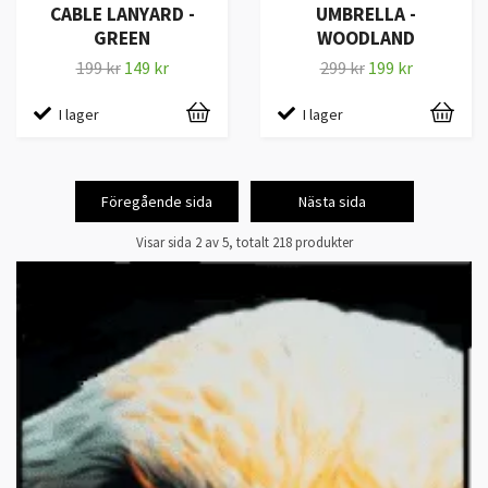
CABLE LANYARD -
UMBRELLA -
GREEN
WOODLAND
199 kr
149 kr
299 kr
199 kr
I lager
I lager
Föregående sida
Nästa sida
Visar sida 2 av 5, totalt 218 produkter