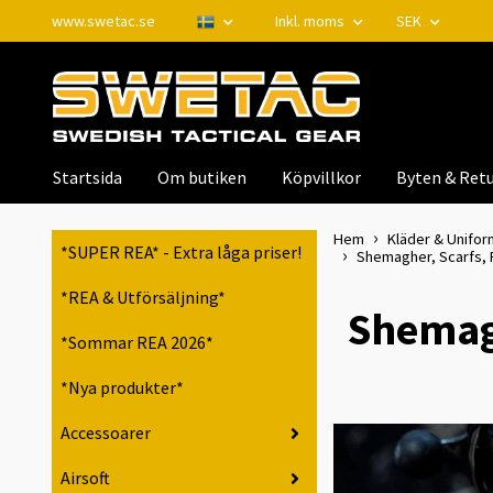
www.swetac.se
Inkl. moms
SEK
Startsida
Om butiken
Köpvillkor
Byten & Retu
Hem
Kläder & Unifor
*SUPER REA* - Extra låga priser!
Shemagher, Scarfs, Pa
*REA & Utförsäljning*
Shemagh
*Sommar REA 2026*
*Nya produkter*
Accessoarer
Airsoft