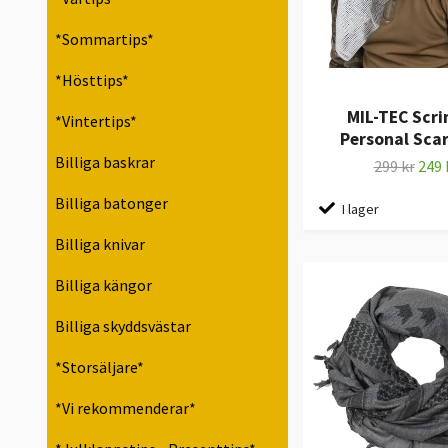
*Sommartips*
*Hösttips*
MIL-TEC Scr
*Vintertips*
Personal Scarf
Billiga baskrar
299 kr
249 
Billiga batonger
I lager
Billiga knivar
Billiga kängor
Billiga skyddsvästar
*Storsäljare*
*Vi rekommenderar*