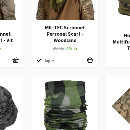
MIL-TEC Scrimnet
imnet
Personal Scarf -
No
 - Vit
Woodland
Multifu
T
kr
299 kr
249 kr
I lager