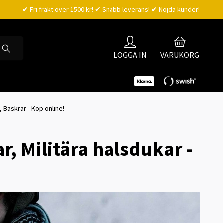
✔ Fri frakt över 1500 kr! ✔ Snabb leverans! ✔ Nöjda kunder!
LOGGA IN
VARUKORG
Baskrar - Köp online!
r, Militära halsdukar -