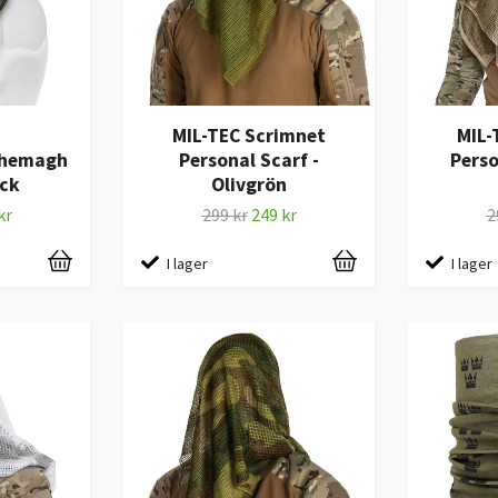
MIL-TEC Scrimnet
MIL-
Shemagh
Personal Scarf -
Perso
ack
Olivgrön
kr
299 kr
249 kr
2
I lager
I lager