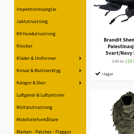
Inspektionsspeglar
Jaktutrustning
K9 Hundutrustning
Brandit Sh
Klockor
Palestinasj
Svart/Navy 
Kläder & Uniformer
149 kr
129 
Knivar & Multiverktyg
I lager
Kängor & Skor
Luftgevär & Luftpistoler
Militärutrustning
Mobiltelefonhållare
Märken - Patches - Flaggor