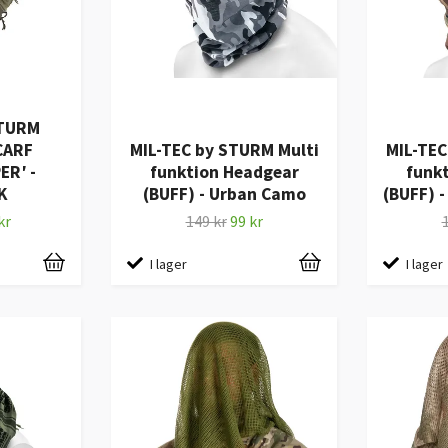
STURM
CARF
MIL-TEC by STURM Multi
MIL-TEC
R′ -
funktion Headgear
funk
K
(BUFF) - Urban Camo
(BUFF) 
kr
149 kr
99 kr
I lager
I lager