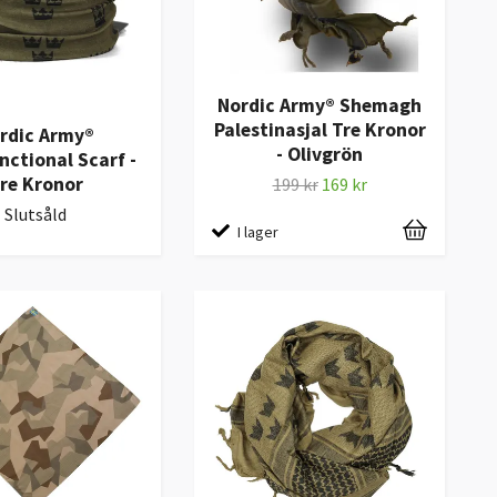
Nordic Army® Shemagh
Palestinasjal Tre Kronor
rdic Army®
- Olivgrön
nctional Scarf -
re Kronor
199 kr
169 kr
Slutsåld
I lager