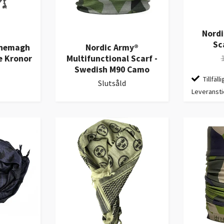
Nord
Sc
Shemagh
Nordic Army®
e Kronor
Multifunctional Scarf -
Swedish M90 Camo
Tillfälli
Slutsåld
Leveransti