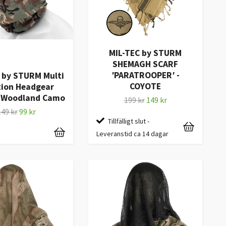
MIL-TEC by STURM
SHEMAGH SCARF
′PARATROOPER′ -
 by STURM Multi
COYOTE
tion Headgear
- Woodland Camo
199 kr
149 kr
149 kr
99 kr
Tillfälligt slut -
Leveranstid ca 14 dagar