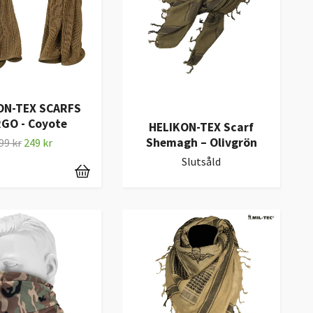
ON-TEX SCARFS
GO - Coyote
HELIKON-TEX Scarf
Shemagh – Olivgrön
99 kr
249 kr
Slutsåld