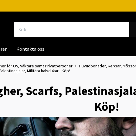
rer
Kontakta oss
mer för OV, Väktare samt Privatpersoner
Huvudbonader, Kepsar, Mössor, 
lestinasjalar, Militära halsdukar - Köp!
er, Scarfs, Palestinasjala
Köp!