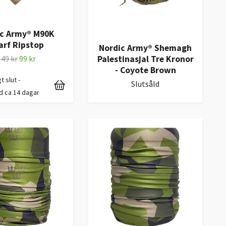
ic Army® M90K
arf Ripstop
Nordic Army® Shemagh
149 kr
99 kr
Palestinasjal Tre Kronor
- Coyote Brown
gt slut -
Slutsåld
d ca 14 dagar