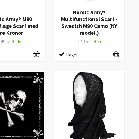
Nordic Army®
ic Army® M90
Multifunctional Scarf -
lage Scarf med
Swedish M90 Camo (NY
re Kronor
modell)
149 kr
99 kr
149 kr
99 kr
I lager