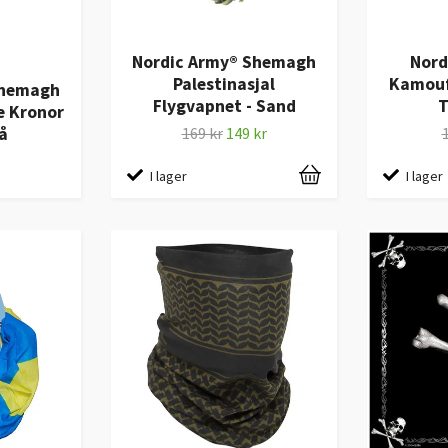
Nordic Army® Shemagh
Nord
Palestinasjal
Kamouf
Shemagh
Flygvapnet - Sand
T
e Kronor
å
169 kr
149 kr
I lager
I lager