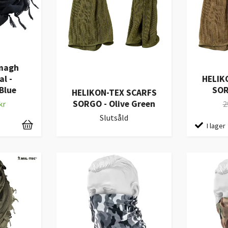
emagh
al -
HELIK
Blue
SOR
HELIKON-TEX SCARFS
SORGO - Olive Green
kr
2
Slutsåld
I lager