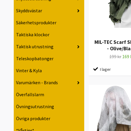
Skyddsvästar
Säkerhetsprodukter
Taktiska klockor
MIL-TEC Scarf 
Taktisk utrustning
- Olive/Bl
199 kr
169 
Teleskopbatonger
I lager
Vinter & Kyla
Varumärken - Brands
Överfallslarm
Övningsutrustning
Övriga produkter
*Vårtips*