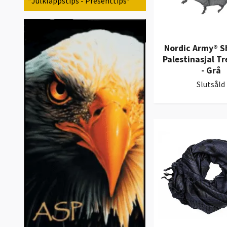
*Julklappstips - Presenttips*
Nordic Army® 
Palestinasjal Tr
- Grå
Slutsåld