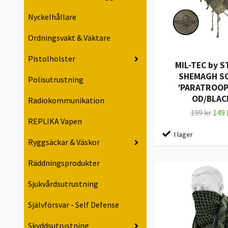
Nyckelhållare
Ordningsvakt & Väktare
Pistolhölster
MIL-TEC by 
SHEMAGH S
Polisutrustning
′PARATROOPE
OD/BLAC
Radiokommunikation
199 kr
149 
REPLIKA Vapen
I lager
Ryggsäckar & Väskor
Räddningsprodukter
Sjukvårdsutrustning
Självförsvar - Self Defense
Skyddsutrustning