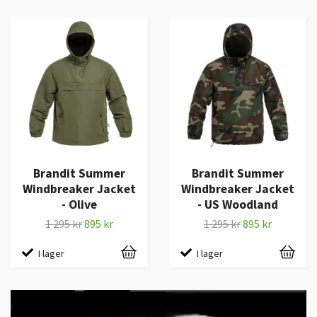
Brandit Summer
Brandit Summer
Windbreaker Jacket
Windbreaker Jacket
- Olive
- US Woodland
1 295 kr
895 kr
1 295 kr
895 kr
I lager
I lager