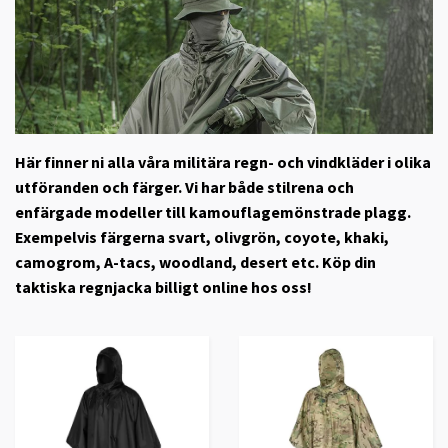
Här finner ni alla våra militära regn- och vindkläder i olika
utföranden och färger. Vi har både stilrena och
enfärgade modeller till kamouflagemönstrade plagg.
Exempelvis färgerna svart, olivgrön, coyote, khaki,
camogrom, A-tacs, woodland, desert etc. Köp din
taktiska regnjacka billigt online hos oss!