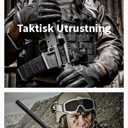
Taktisk Utrustning