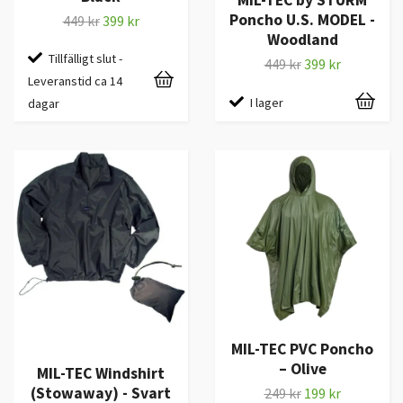
Poncho U.S. MODEL -
449 kr
399 kr
Woodland
Tillfälligt slut -
449 kr
399 kr
Leveranstid ca 14
I lager
dagar
MIL-TEC PVC Poncho
– Olive
MIL-TEC Windshirt
(Stowaway) - Svart
249 kr
199 kr