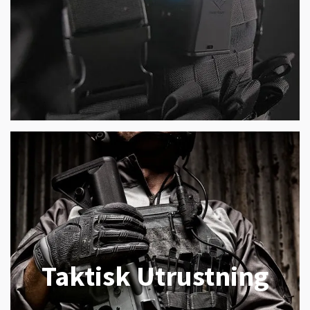
Taktisk Utrustning