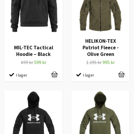
HELIKON-TEX
MIL-TEC Tactical
Patriot Fleece -
Hoodie – Black
Olive Green
699 kr
599 kr
1 295 kr
995 kr
I lager
I lager