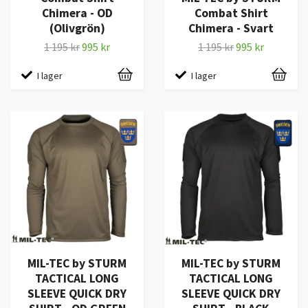
Chimera - OD
Combat Shirt
(Olivgrön)
Chimera - Svart
1 195 kr
995 kr
1 195 kr
995 kr
I lager
I lager
MIL-TEC by STURM
MIL-TEC by STURM
TACTICAL LONG
TACTICAL LONG
SLEEVE QUICK DRY
SLEEVE QUICK DRY