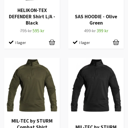
HELIKON-TEX
DEFENDER Shirt L/A -
SAS HOODIE - Olive
Black
Green
795 kr
595 kr
499 kr
399 kr
I lager
I lager
MIL-TEC by STURM
Combat Shirt
MIL-TEC by STURM