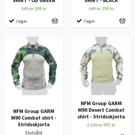
SHIRT - OD GREEN
SHIRT - BLACK
349 kr
299 kr
349 kr
299 kr
I lager
I lager
NFM Group GARM
M90 Desert Combat
NFM Group GARM
shirt - Stridsskjorta
M90 Combat shirt -
Stridsskjorta
2 195 kr
995 kr
Slutsåld