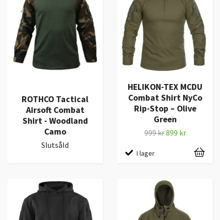
HELIKON-TEX MCDU
Combat Shirt NyCo
ROTHCO Tactical
Rip-Stop – Olive
Airsoft Combat
Green
Shirt - Woodland
Camo
999 kr
899 kr
Slutsåld
I lager