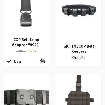
COP Belt Loop
Adapter "9922"
GK TIMECOP Belt
Keepers
299 kr
269 kr
Slutsåld
I lager