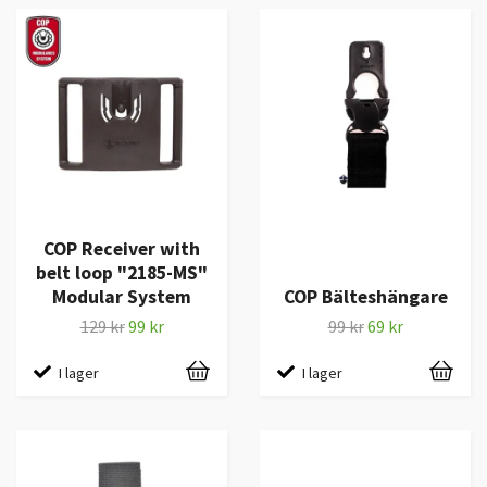
COP Receiver with
belt loop "2185-MS"
Modular System
COP Bälteshängare
129 kr
99 kr
99 kr
69 kr
I lager
I lager