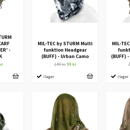
STURM
CARF
MIL-TEC by STURM Multi
MIL-TEC
R′ -
funktion Headgear
funk
K
(BUFF) - Urban Camo
(BUFF) 
kr
149 kr
99 kr
I lager
I lager