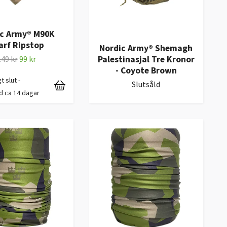
ic Army® M90K
arf Ripstop
Nordic Army® Shemagh
149 kr
99 kr
Palestinasjal Tre Kronor
- Coyote Brown
gt slut -
Slutsåld
d ca 14 dagar