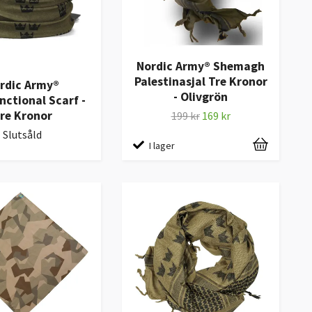
Nordic Army® Shemagh
Palestinasjal Tre Kronor
rdic Army®
- Olivgrön
nctional Scarf -
re Kronor
199 kr
169 kr
Slutsåld
I lager