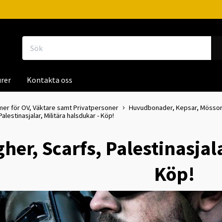
rer
Kontakta oss
mer för OV, Väktare samt Privatpersoner
Huvudbonader, Kepsar, Mössor, 
lestinasjalar, Militära halsdukar - Köp!
er, Scarfs, Palestinasjala
Köp!