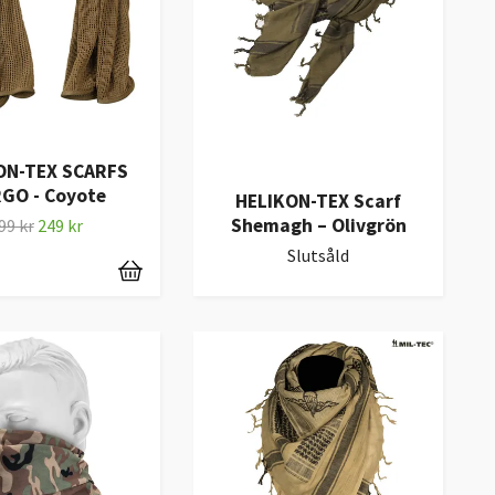
ON-TEX SCARFS
GO - Coyote
HELIKON-TEX Scarf
Shemagh – Olivgrön
99 kr
249 kr
Slutsåld