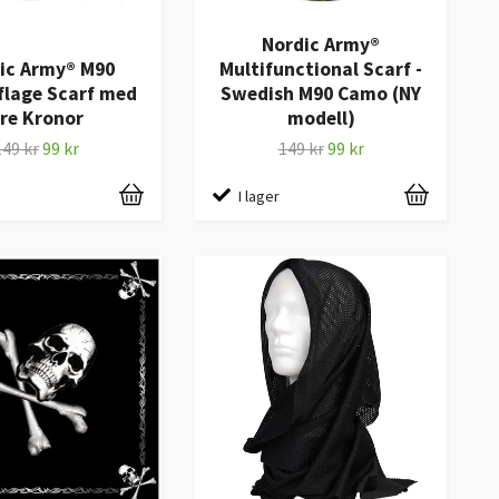
Nordic Army®
ic Army® M90
Multifunctional Scarf -
lage Scarf med
Swedish M90 Camo (NY
re Kronor
modell)
149 kr
99 kr
149 kr
99 kr
I lager