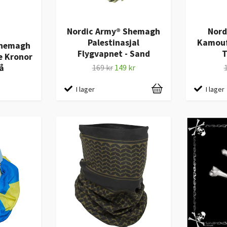
Nordic Army® Shemagh
Nord
Palestinasjal
Kamouf
Shemagh
Flygvapnet - Sand
T
e Kronor
å
169 kr
149 kr
I lager
I lager