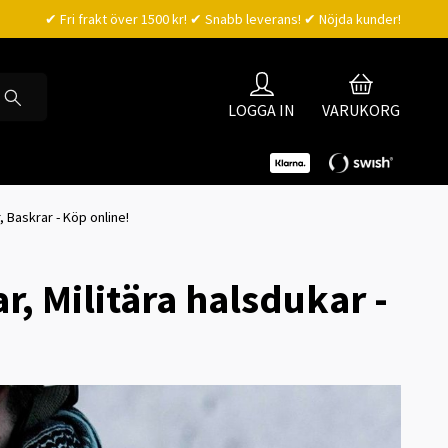
✔ Fri frakt över 1500 kr! ✔ Snabb leverans! ✔ Nöjda kunder!
LOGGA IN
VARUKORG
Baskrar - Köp online!
r, Militära halsdukar -