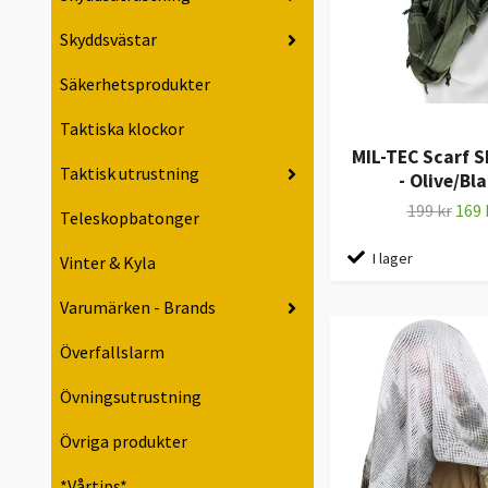
Skyddsvästar
Säkerhetsprodukter
Taktiska klockor
MIL-TEC Scarf 
Taktisk utrustning
- Olive/Bl
199 kr
169 
Teleskopbatonger
I lager
Vinter & Kyla
Varumärken - Brands
Överfallslarm
Övningsutrustning
Övriga produkter
*Vårtips*