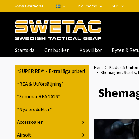
www.swetac.se
Inkl. moms
SEK
Startsida
Om butiken
Köpvillkor
Byten & Retu
Hem
Kläder & Unifor
*SUPER REA* - Extra låga priser!
Shemagher, Scarfs, Pa
*REA & Utförsäljning*
Shemagh
*Sommar REA 2026*
*Nya produkter*
Accessoarer
Airsoft