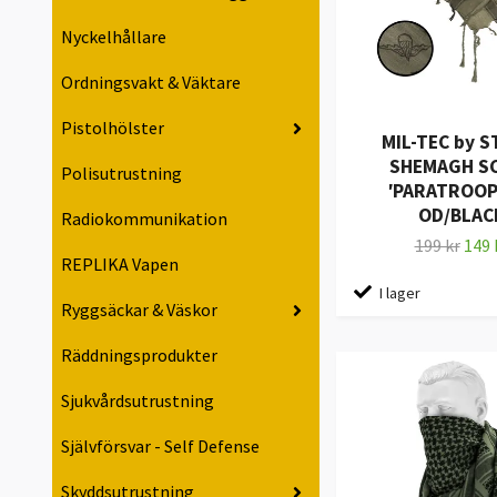
Nyckelhållare
Ordningsvakt & Väktare
Pistolhölster
MIL-TEC by 
SHEMAGH S
Polisutrustning
′PARATROOPE
OD/BLAC
Radiokommunikation
199 kr
149 
REPLIKA Vapen
I lager
Ryggsäckar & Väskor
Räddningsprodukter
Sjukvårdsutrustning
Självförsvar - Self Defense
Skyddsutrustning