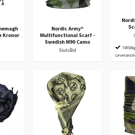
Nord
Sc
Shemagh
Nordic Army®
e Kronor
Multifunctional Scarf -
Swedish M90 Camo
Tillfälli
Slutsåld
Leveransti