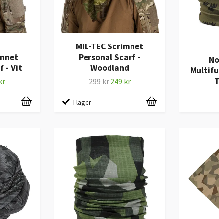
MIL-TEC Scrimnet
imnet
Personal Scarf -
No
 - Vit
Woodland
Multifu
T
kr
299 kr
249 kr
I lager