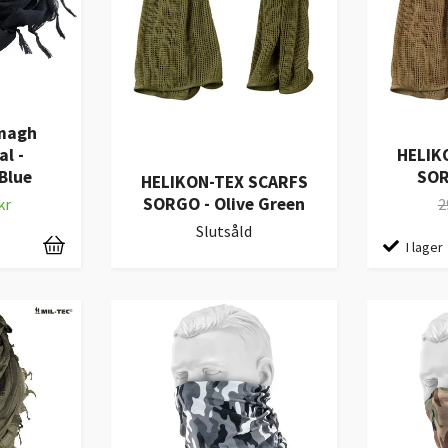
emagh
al -
HELIK
Blue
SOR
HELIKON-TEX SCARFS
SORGO - Olive Green
kr
2
Slutsåld
I lager