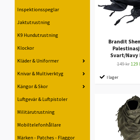
Inspektionsspeglar
Jaktutrustning
K9 Hundutrustning
Brandit Sh
Klockor
Palestinasj
Svart/Navy 
Kläder & Uniformer
149 kr
129 
Knivar & Multiverktyg
I lager
Kängor & Skor
Luftgevär & Luftpistoler
Militärutrustning
Mobiltelefonhållare
Märken - Patches - Flaggor