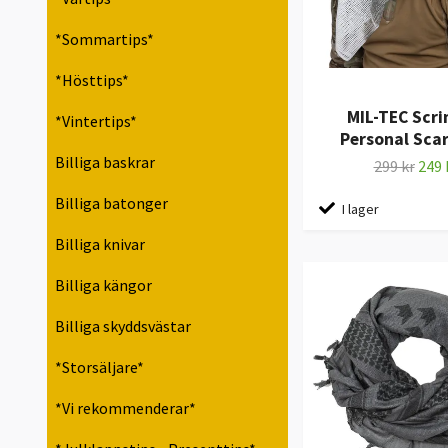
*Sommartips*
*Hösttips*
MIL-TEC Scr
*Vintertips*
Personal Scarf
Billiga baskrar
299 kr
249 
Billiga batonger
I lager
Billiga knivar
Billiga kängor
Billiga skyddsvästar
*Storsäljare*
*Vi rekommenderar*