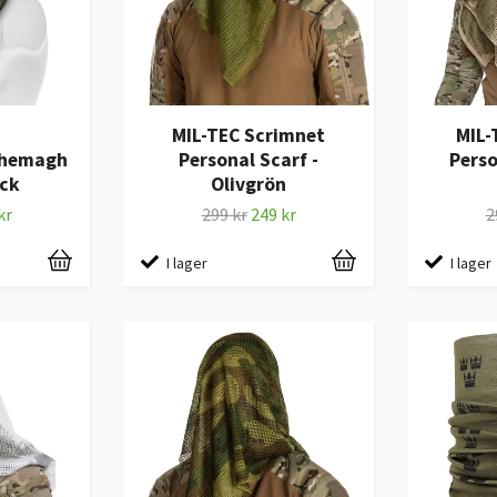
MIL-TEC Scrimnet
MIL-
Shemagh
Personal Scarf -
Perso
ack
Olivgrön
kr
299 kr
249 kr
2
I lager
I lager