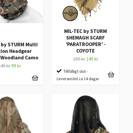
MIL-TEC by STURM
SHEMAGH SCARF
′PARATROOPER′ -
 by STURM Multi
COYOTE
tion Headgear
- Woodland Camo
199 kr
149 kr
149 kr
99 kr
Tillfälligt slut -
Leveranstid ca 14 dagar