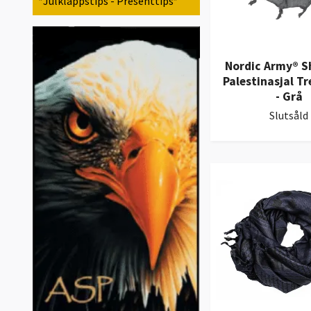
*Julklappstips - Presenttips*
Nordic Army® 
Palestinasjal Tr
- Grå
Slutsåld