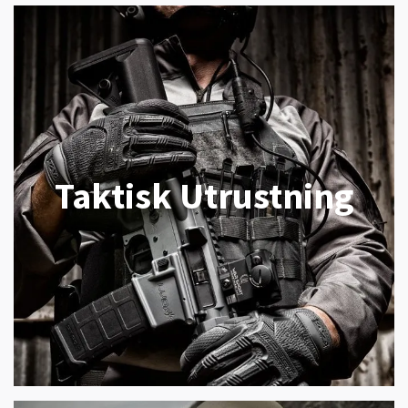
Taktisk Utrustning