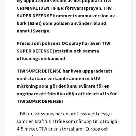
Ny uppdaterad version av det populära TIW
CRIMINAL IDENTIFIER försvarssprayen. TIW
SUPER DEFENSE kommer i samma version av
burk (63ml) som polisen använder ibland
annat i Sverige.
Precis som polisens OC spray har även TIW
SUPER DEFENSE jetstråle och samma
utlösningsmekanism!
TIW SUPER DEFENSE har även uppgraderats
med starkare verkande ämnen och UV
märkning som gör det ännu svårare för en
angripare att försöka dölja att de utsatts för
TIW SUPER DEFENSE!
TIW försvarsspray har en professionell design
samt en kraftfull stråle som når upp till otroliga
4-5 meter. TIW är en storsäljare i Europa och