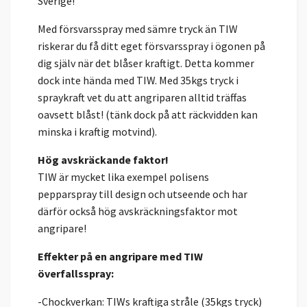
Sverige!
Med försvarsspray med sämre tryck än TIW
riskerar du få ditt eget försvarsspray i ögonen på
dig själv när det blåser kraftigt. Detta kommer
dock inte hända med TIW. Med 35kgs tryck i
spraykraft vet du att angriparen alltid träffas
oavsett blåst! (tänk dock på att räckvidden kan
minska i kraftig motvind).
Hög avskräckande faktor!
TIW är mycket lika exempel polisens
pepparspray till design och utseende och har
därför också hög avskräckningsfaktor mot
angripare!
Effekter på en angripare med TIW
överfallsspray:
-Chockverkan: TIWs kraftiga stråle (35kgs tryck)