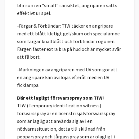
blir som en "smäll" i ansiktet, angriparen sätts
effektivt ur spel.
-Färgar & Förblindar: TIW täcker en angripare
med ett blått kletigt gel/skum och specialämne
som färgar knallblått och förblindar i ögonen.
Färgen fäster extra bra på hud och är mycket svår
att få bort.
-Märkningen av angriparen med UV som gör att
en angripare kan avslöjas efteråt med en UV
ficklampa.
Bär ett lagligt försvarsspray som TIW!
TIW (Temporary identification witness)
försvarsspray är en licensfri självförsvarsspray
som är laglig att använda sig av i en
nödvärnssituation, detta till skillnad från
pepparspray och tårgasspray som är olagligt i