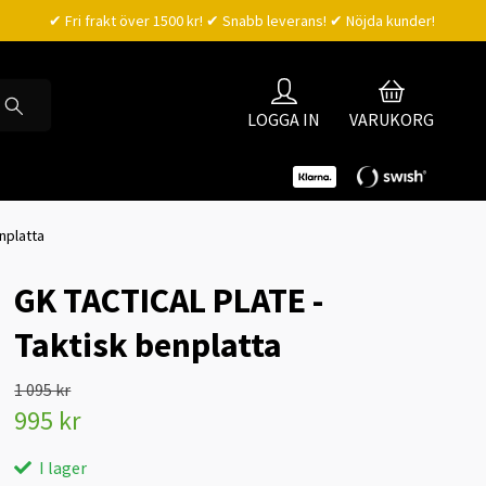
✔ Fri frakt över 1500 kr! ✔ Snabb leverans! ✔ Nöjda kunder!
LOGGA IN
VARUKORG
nplatta
GK TACTICAL PLATE -
Taktisk benplatta
1 095 kr
995 kr
I lager