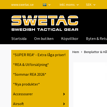
www.swetac.se
Inkl. moms
SEK
Startsida
Om butiken
Köpvillkor
Byten & Retu
Hem
Benplattor & Hål
*SUPER REA* - Extra låga priser!
*REA & Utförsäljning*
*Sommar REA 2026*
*Nya produkter*
Accessoarer
Airsoft