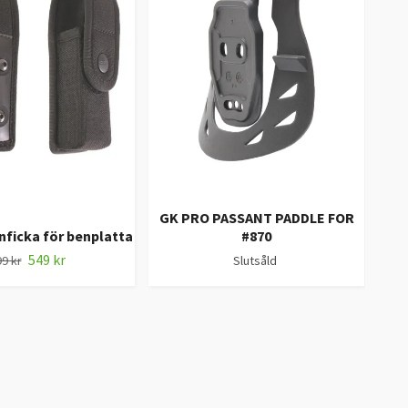
GK PRO PASSANT PADDLE FOR
ficka för benplatta
#870
MFH
549 kr
9 kr
Slutsåld