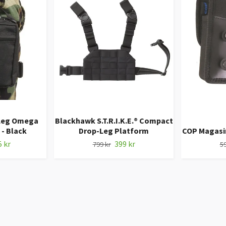
Leg Omega
Blackhawk S.T.R.I.K.E.® Compact
- Black
Drop-Leg Platform
COP Magasin
 kr
399 kr
799 kr
59