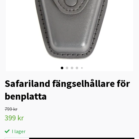
Safariland fängselhållare för
benplatta
799 kr
399 kr
I lager