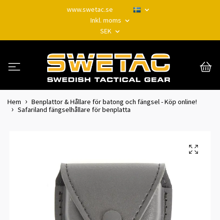
www.swetac.se
Inkl. moms
SEK
Hem
Benplattor & Hållare för batong och fängsel - Köp online!
Safariland fängselhållare för benplatta