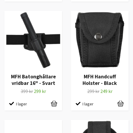
MFH Batonghållare
MFH Handcuff
vridbar 16" - Svart
Holster - Black
399 kr
299 kr
299 kr
249 kr
I lager
I lager