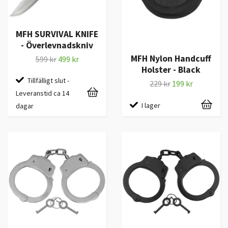
MFH SURVIVAL KNIFE
- Överlevnadskniv
MFH Nylon Handcuff
599 kr
499 kr
Holster - Black
Tillfälligt slut -
229 kr
199 kr
Leveranstid ca 14
I lager
dagar