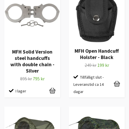
MFH Open Handcuff
MFH Solid Version
Holster - Black
steel handcuffs
with double chain -
249 kr
199 kr
Silver
Tillfälligt slut -
895 kr
795 kr
Leveranstid ca 14
I lager
dagar