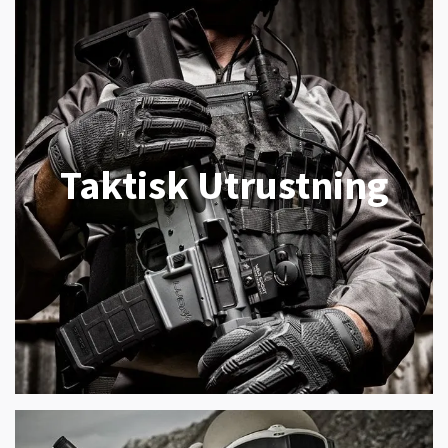
Taktisk Utrustning