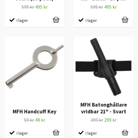
595 kr
495 kr
595 kr
495 kr
I lager
I lager
MFH Batonghållare
MFH Handcuff Key
vridbar 21" - Svart
59 kr
49 kr
399 kr
299 kr
I lager
I lager