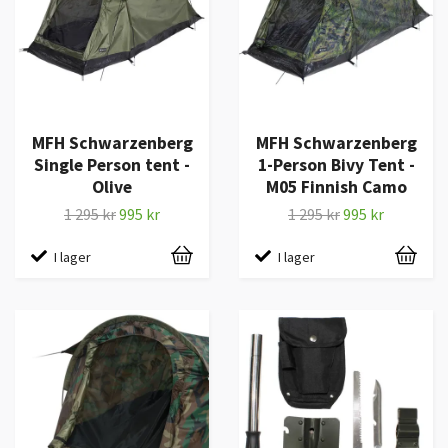
MFH Schwarzenberg
MFH Schwarzenberg
Single Person tent -
1-Person Bivy Tent -
Olive
M05 Finnish Camo
1 295 kr
995 kr
1 295 kr
995 kr
I lager
I lager