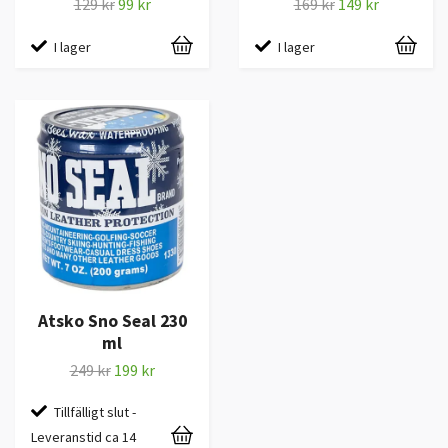
129 kr
99 kr
169 kr
149 kr
I lager
I lager
Atsko Sno Seal 230
ml
249 kr
199 kr
Tillfälligt slut -
Leveranstid ca 14