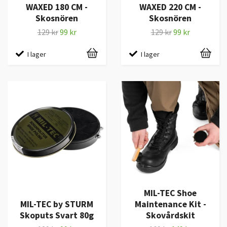
WAXED 180 CM -
WAXED 220 CM -
Skosnören
Skosnören
129 kr
99 kr
129 kr
99 kr
I lager
I lager
MIL-TEC Shoe
MIL-TEC by STURM
Maintenance Kit -
Skoputs Svart 80g
Skovårdskit