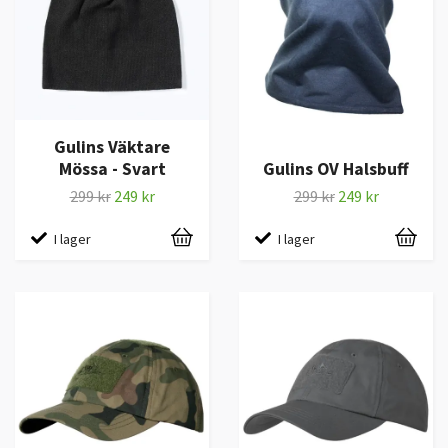
Gulins Väktare
Mössa - Svart
Gulins OV Halsbuff
299 kr
249 kr
299 kr
249 kr
I lager
I lager