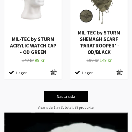
MIL-TEC by STURM
MIL-TEC by STURM
SHEMAGH SCARF
ACRYLIC WATCH CAP
′PARATROOPER′ -
- OD GREEN
OD/BLACK
149 kr
99 kr
199 kr
149 kr
I lager
I lager
Nästa sida
Visar sida 1 av 3, totalt 98 produkter