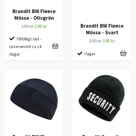
Brandit BW Fleece
Mössa - Olivgrön
Brandit BW Fleece
199 kr
149 kr
Mössa - Svart
Tillfälligt slut -
199 kr
149 kr
Leveranstid ca 14
I lager
dagar