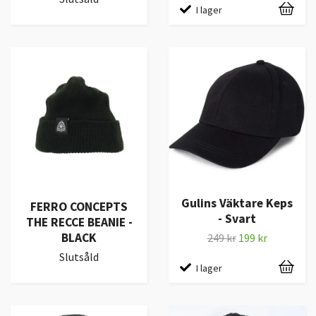
I lager
Gulins Väktare Keps
FERRO CONCEPTS
- Svart
THE RECCE BEANIE -
BLACK
249 kr
199 kr
Slutsåld
I lager