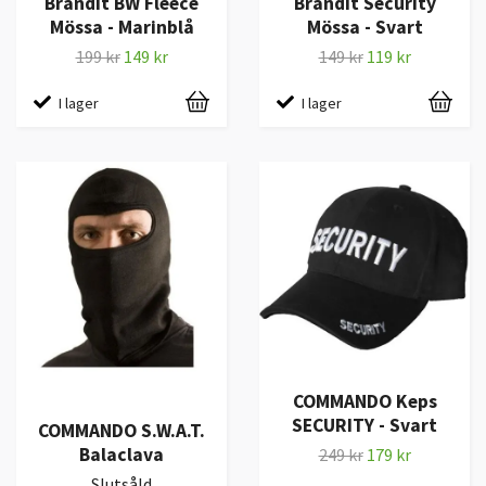
Brandit BW Fleece
Brandit Security
Mössa - Marinblå
Mössa - Svart
199 kr
149 kr
149 kr
119 kr
I lager
I lager
COMMANDO Keps
SECURITY - Svart
COMMANDO S.W.A.T.
Balaclava
249 kr
179 kr
Slutsåld