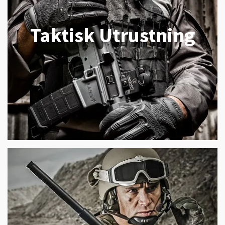
Taktisk Utrustning