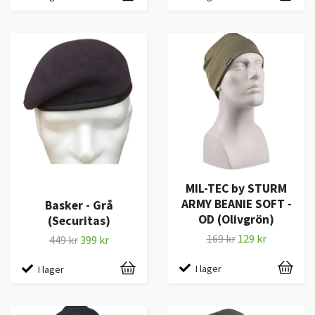
MIL-TEC by STURM
ARMY BEANIE SOFT -
Basker - Grå
OD (Olivgrön)
(Securitas)
169 kr
129 kr
449 kr
399 kr
I lager
I lager