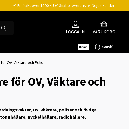
✔ Fri frakt över 1500 kr! ✔ Snabb leverans! ✔ Nöjda kunder!
LOGGA IN
VARUKORG
 för OV, Väktare och Polis
re för OV, Väktare och
 ordningsvakter, OV, väktare, poliser och övriga
tonghållare, nyckelhållare, radiohållare,