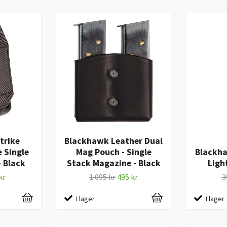
trike
Blackhawk Leather Dual
 Single
Mag Pouch - Single
Blackha
 Black
Stack Magazine - Black
Ligh
kr
1 095 kr
495 kr
3
I lager
I lager