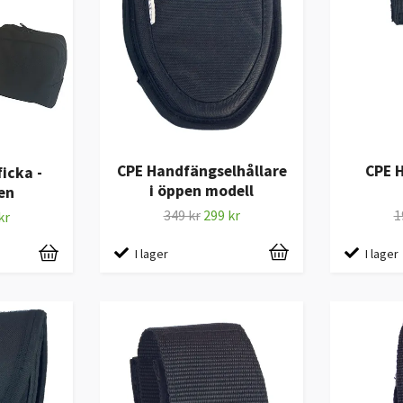
CPE Handfängselhållare
CPE 
icka -
i öppen modell
en
349 kr
299 kr
1
kr
I lager
I lager