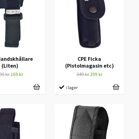
Handskhållare
CPE Ficka
(Liten)
(Pistolmagasin etc)
99 kr
169 kr
349 kr
299 kr
I lager