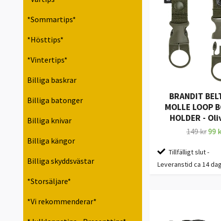
*Sommartips*
*Hösttips*
*Vintertips*
Billiga baskrar
BRANDIT BEL
Billiga batonger
MOLLE LOOP 
HOLDER - Oli
Billiga knivar
149 kr
99 k
Billiga kängor
Tillfälligt slut -
Billiga skyddsvästar
Leveranstid ca 14 da
*Storsäljare*
*Vi rekommenderar*