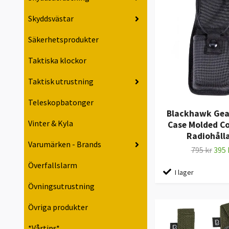
Skyddsvästar
Säkerhetsprodukter
Taktiska klockor
Taktisk utrustning
Teleskopbatonger
Blackhawk Gea
Vinter & Kyla
Case Molded Co
Radiohåll
Varumärken - Brands
795 kr
395 
Överfallslarm
I lager
Övningsutrustning
Övriga produkter
*Vårtips*