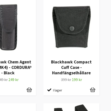
awk Chem Agent
Blackhawk Compact
MK4) - CORDURA®
Cuff Case -
- Black
Handfängselhållare
49 kr
249 kr
399 kr
199 kr
I lager