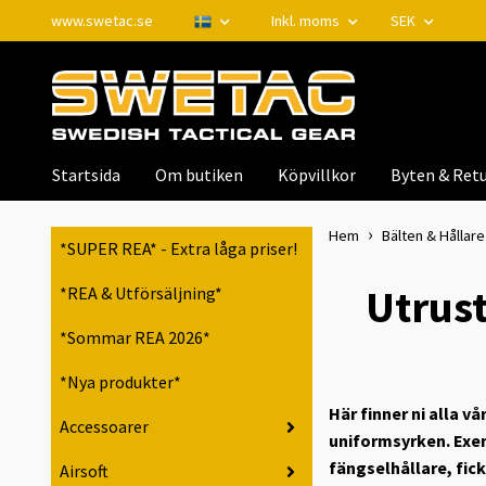
www.swetac.se
Inkl. moms
SEK
Startsida
Om butiken
Köpvillkor
Byten & Retu
Hem
Bälten & Hållare 
*SUPER REA* - Extra låga priser!
Utrust
*REA & Utförsäljning*
*Sommar REA 2026*
*Nya produkter*
Här finner ni alla v
Accessoarer
uniformsyrken. Exem
fängselhållare, fic
Airsoft