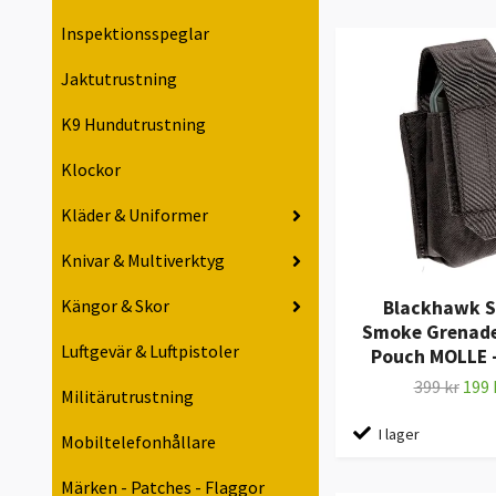
Inspektionsspeglar
Jaktutrustning
K9 Hundutrustning
Klockor
Kläder & Uniformer
Knivar & Multiverktyg
Kängor & Skor
Blackhawk S
Smoke Grenade
Luftgevär & Luftpistoler
Pouch MOLLE -
399 kr
199 
Militärutrustning
I lager
Mobiltelefonhållare
Märken - Patches - Flaggor