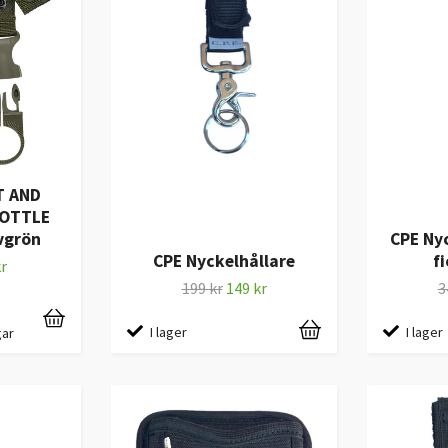
T AND
BOTTLE
vgrön
CPE Ny
CPE Nyckelhållare
f
r
199 kr
149 kr
3
I lager
I lager
gar