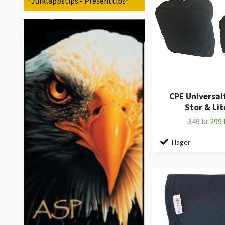
*Julklappstips - Presenttips*
CPE Universalf
Stor & Lit
349 kr
299 
I lager