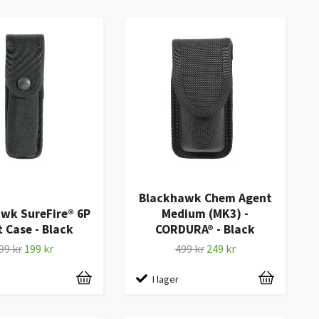
Blackhawk Chem Agent
wk SureFire® 6P
Medium (MK3) -
t Case - Black
CORDURA® - Black
99 kr
199 kr
499 kr
249 kr
I lager