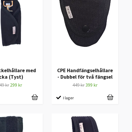
ckelhållare med
CPE Handfängselhållare
icka (Tyst)
- Dubbel för två fängsel
49 kr
299 kr
449 kr
399 kr
I lager