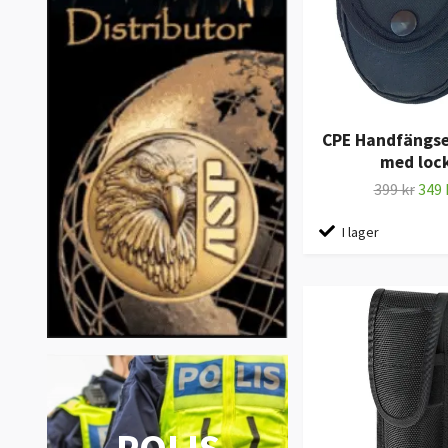
CPE Handfängse
med loc
399 kr
349 
I lager