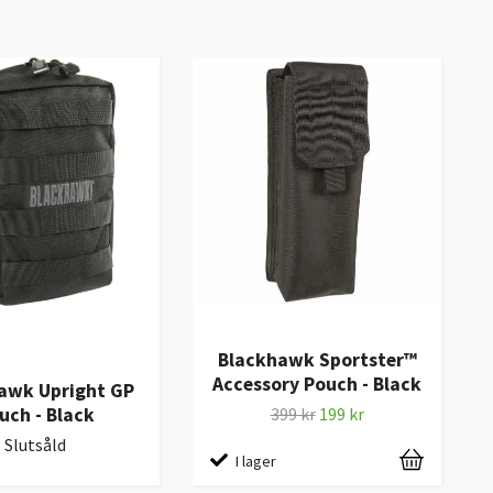
Blackhawk Sportster™
Accessory Pouch - Black
awk Upright GP
uch - Black
399 kr
199 kr
Slutsåld
I lager