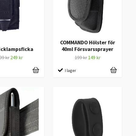
COMMANDO Hölster för
icklampsficka
40ml Försvarssprayer
99 kr
249 kr
199 kr
149 kr
I lager