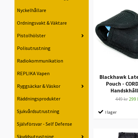
Nyckelhållare
Ordningsvakt & Väktare
Pistolhölster
Polisutrustning
Radiokommunikation
REPLIKA Vapen
Blackhawk Late
Pouch - COR
Ryggsäckar & Väskor
Handskhåll
Räddningsprodukter
449 kr
299 
Sjukvårdsutrustning
I lager
Självförsvar - Self Defense
Skyddsutrustning