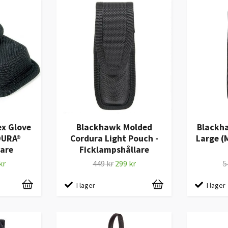
x Glove
Blackhawk Molded
Blackh
DURA®
Cordura Light Pouch -
Large (
are
Ficklampshållare
kr
449 kr
299 kr
5
I lager
I lager