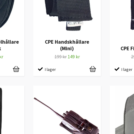
lhållare
CPE Handskhållare
k
(Mini)
CPE F
kr
199 kr
149 kr
2
I lager
I lager