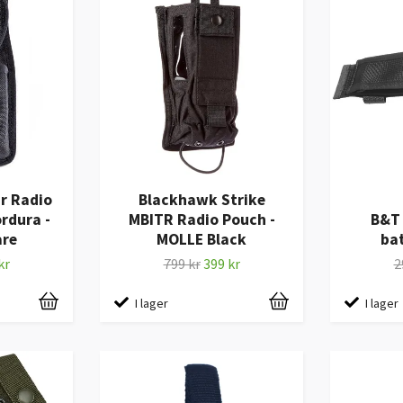
r Radio
Blackhawk Strike
rdura -
MBITR Radio Pouch -
B&T
are
MOLLE Black
ba
kr
799 kr
399 kr
2
I lager
I lager