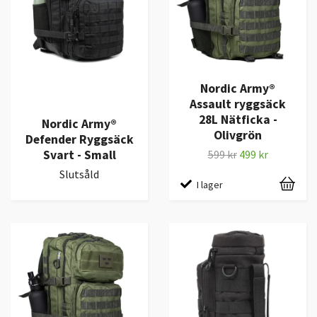
Nordic Army®
Assault ryggsäck
28L Nätficka -
Nordic Army®
Olivgrön
Defender Ryggsäck
Svart - Small
599 kr
499 kr
Slutsåld
I lager