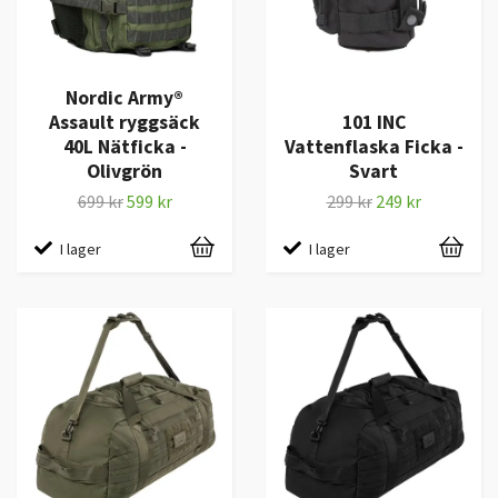
Nordic Army®
Assault ryggsäck
101 INC
40L Nätficka -
Vattenflaska Ficka -
Olivgrön
Svart
699 kr
599 kr
299 kr
249 kr
I lager
I lager