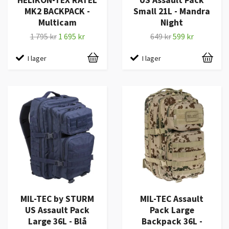
HELIKON-TEX RATEL
US Assault Pack
MK2 BACKPACK -
Small 21L - Mandra
Multicam
Night
1 795 kr
1 695 kr
649 kr
599 kr
I lager
I lager
MIL-TEC by STURM
MIL-TEC Assault
US Assault Pack
Pack Large
Large 36L - Blå
Backpack 36L -