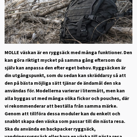
MOLLE väskan är en ryggsäck med många funktioner. Den
kan göra riktigt mycket på samma gång eftersom du
själv kan anpassa den efter eget behov. Ryggsäcken är
din utgångspunkt, som du sedan kan skräddarsy så att
den på bästa möjliga sätt tjänar de ändamål den ska
användas för. Modellerna varierar i litermått, men kan
alla byggas ut med många olika fickor och pouches, där
vi rekommenderar att beställa från samma märke.
Genom att tillföra dessa moduler kan du enkelt och
snabbt skapa den väska som passar till din nästa resa.
Ska du använda en backpacker ryggsäck,
vandringsryggsäck eller bara en väska till nästa resa