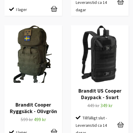
Leveranstid ca 14
I lager
dagar
Brandit US Cooper
Daypack - Svart
Brandit Cooper
449 kr
349 kr
Ryggsäck - Olivgrön
Tillfälligt slut -
599 kr
499 kr
Leveranstid ca 14
I lager
dagar