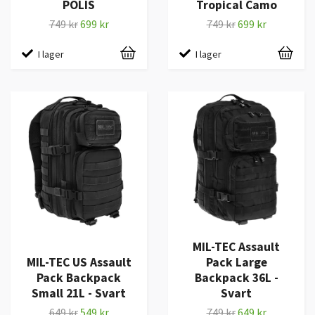
POLIS
Tropical Camo
749 kr
699 kr
749 kr
699 kr
I lager
I lager
MIL-TEC Assault
MIL-TEC US Assault
Pack Large
Pack Backpack
Backpack 36L -
Small 21L - Svart
Svart
649 kr
549 kr
749 kr
649 kr