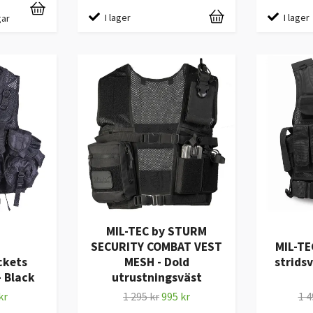
I lager
I lager
gar
MIL-TEC by STURM
SECURITY COMBAT VEST
MIL-TE
ckets
MESH - Dold
strids
- Black
utrustningsväst
kr
1 295 kr
995 kr
1 4