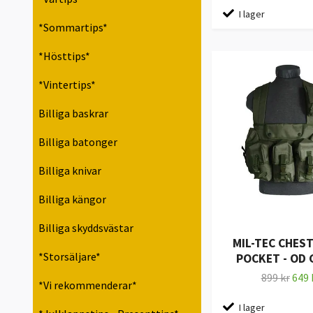
I lager
*Sommartips*
*Hösttips*
*Vintertips*
Billiga baskrar
Billiga batonger
Billiga knivar
Billiga kängor
Billiga skyddsvästar
MIL-TEC CHEST
*Storsäljare*
POCKET - OD
899 kr
649 
*Vi rekommenderar*
I lager