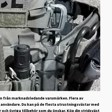
nden från marknadsledande varumärken. Flera av
la användare. Du kan på de flesta utrustningsvästar med
och övriga tillbehör som du önskar. Köp din stridsväst