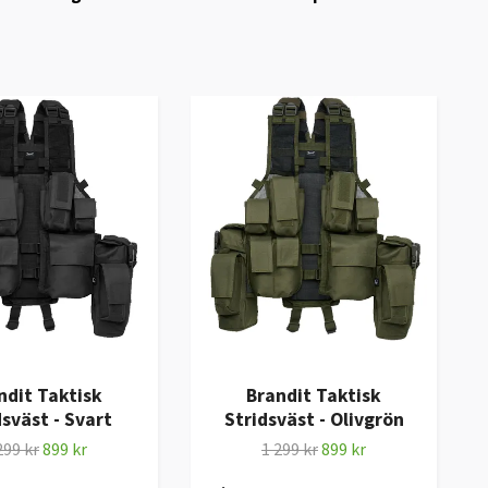
ndit Taktisk
Brandit Taktisk
dsväst - Svart
Stridsväst - Olivgrön
299 kr
899 kr
1 299 kr
899 kr