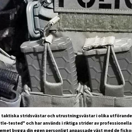
åra taktiska stridsvästar och utrustningsvästar i olika utföra
tle-tested" och har används i riktiga strider av professionel
emet bygga din egen personligt anpassade väst med de fickor 