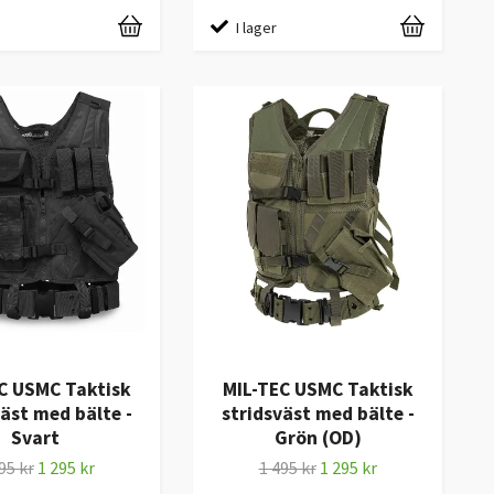
I lager
C USMC Taktisk
MIL-TEC USMC Taktisk
väst med bälte -
stridsväst med bälte -
Svart
Grön (OD)
95 kr
1 295 kr
1 495 kr
1 295 kr