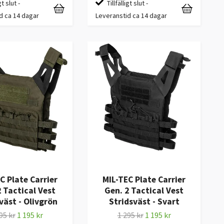
gt slut -
Tillfälligt slut -
d ca 14 dagar
Leveranstid ca 14 dagar
C Plate Carrier
MIL-TEC Plate Carrier
2 Tactical Vest
Gen. 2 Tactical Vest
väst - Olivgrön
Stridsväst - Svart
95 kr
1 195 kr
1 295 kr
1 195 kr