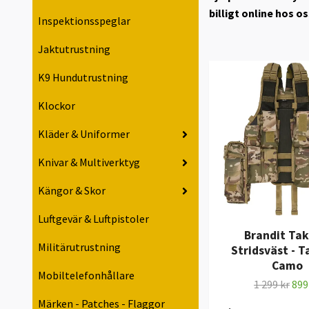
billigt online hos os
Inspektionsspeglar
Jaktutrustning
K9 Hundutrustning
Klockor
Kläder & Uniformer
Knivar & Multiverktyg
Kängor & Skor
Luftgevär & Luftpistoler
Brandit Tak
Militärutrustning
Stridsväst - T
Camo
Mobiltelefonhållare
1 299 kr
899
Märken - Patches - Flaggor