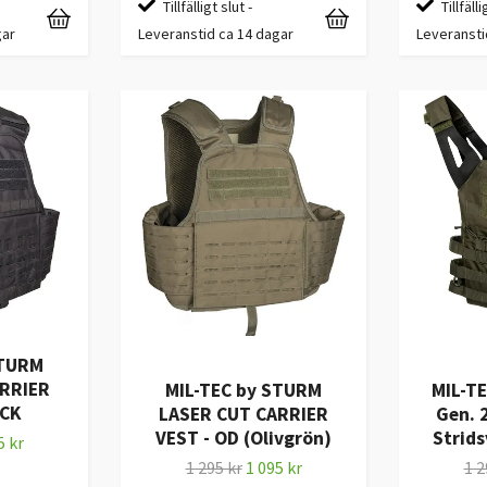
Tillfälligt slut -
Tillfälli
gar
Leveranstid ca 14 dagar
Leveransti
STURM
ARRIER
MIL-TEC by STURM
MIL-TE
ACK
LASER CUT CARRIER
Gen. 
VEST - OD (Olivgrön)
Strids
5 kr
1 295 kr
1 095 kr
1 2