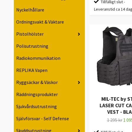
Tillfälligt slut -
Leveranstid ca 14 da
Nyckelhållare
Ordningsvakt & Väktare
Pistolhölster
Polisutrustning
Radiokommunikation
REPLIKA Vapen
Ryggsäckar & Väskor
Räddningsprodukter
MIL-TEC by 
LASER CUT C
Sjukvårdsutrustning
VEST - BL
Självförsvar - Self Defense
1 295 kr
1 09
Skyddsutrustning