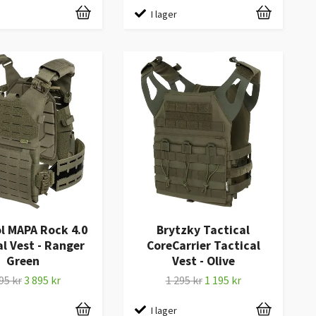
I lager
l MAPA Rock 4.0
Brytzky Tactical
l Vest - Ranger
CoreCarrier Tactical
Green
Vest - Olive
95 kr
3 895 kr
1 295 kr
1 195 kr
I lager