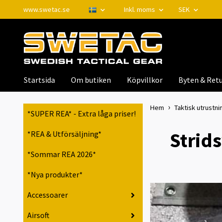
www.swetac.se
Inkl. moms
SEK
Startsida
Om butiken
Köpvillkor
Byten & Retu
Hem
Taktisk utrustnin
*SUPER REA* - Extra låga priser!
Strids
*REA & Utförsäljning*
*Sommar REA 2026*
*Nya produkter*
Accessoarer
Airsoft