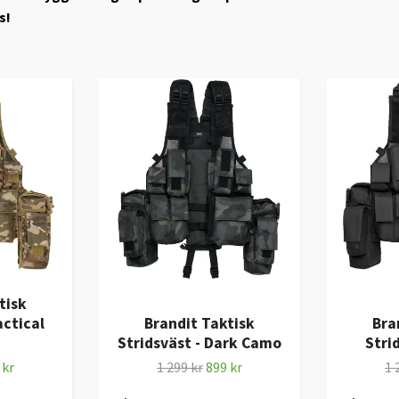
s!
tisk
actical
Brandit Taktisk
Bra
Stridsväst - Dark Camo
Stri
 kr
1 299 kr
899 kr
1 