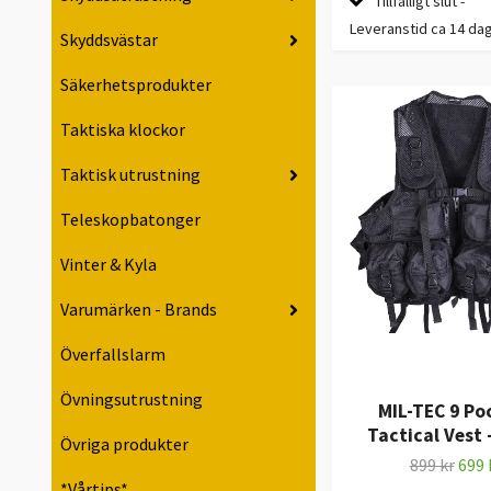
Tillfälligt slut -
Leveranstid ca 14 da
Skyddsvästar
Säkerhetsprodukter
Taktiska klockor
Taktisk utrustning
Teleskopbatonger
Vinter & Kyla
Varumärken - Brands
Överfallslarm
Övningsutrustning
MIL-TEC 9 Po
Tactical Vest 
Övriga produkter
899 kr
699 
*Vårtips*