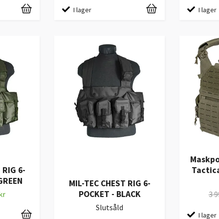
I lager
I lager
Maskpo
 RIG 6-
Tactica
 GREEN
MIL-TEC CHEST RIG 6-
POCKET - BLACK
kr
3 9
Slutsåld
I lager