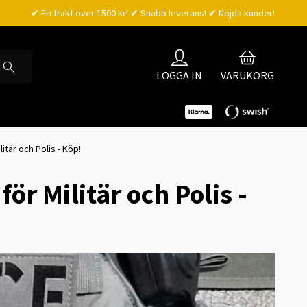
✔ Fri frakt över 1500 kr! ✔ Snabb leverans! ✔ Nöjda kunder!
LOGGA IN
VARUKORG
itär och Polis - Köp!
ör Militär och Polis -