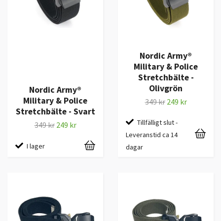
Nordic Army®
Military & Police
Stretchbälte -
Olivgrön
Nordic Army®
Military & Police
349 kr
249 kr
Stretchbälte - Svart
Tillfälligt slut -
349 kr
249 kr
Leveranstid ca 14
I lager
dagar