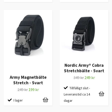
Nordic Army® Cobra
Stretchbälte - Svart
Army Magnetbälte
349 kr
249 kr
Stretch - Svart
Tillfälligt slut -
249 kr
199 kr
Leveranstid ca 14
I lager
dagar