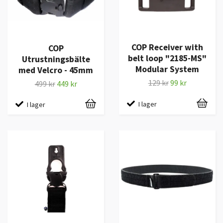
COP Receiver with
COP
belt loop "2185-MS"
Utrustningsbälte
Modular System
med Velcro - 45mm
129 kr
99 kr
499 kr
449 kr
I lager
I lager