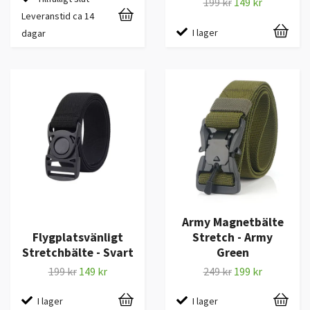
199 kr
149 kr
Leveranstid ca 14
I lager
dagar
Army Magnetbälte
Flygplatsvänligt
Stretch - Army
Stretchbälte - Svart
Green
199 kr
149 kr
249 kr
199 kr
I lager
I lager