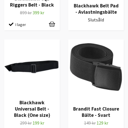
Riggers Belt - Black
Blackhawk Belt Pad
- Avlastningsbälte
899 kr
399 kr
Slutsåld
I lager
Blackhawk
Universal Belt -
Brandit Fast Closure
Black (One size)
Bälte - Svart
299 kr
199 kr
149 kr
129 kr