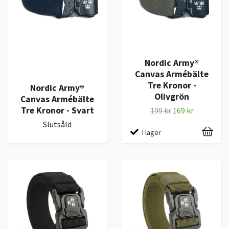
Nordic Army®
Canvas Armébälte
Tre Kronor -
Nordic Army®
Olivgrön
Canvas Armébälte
Tre Kronor - Svart
199 kr
169 kr
Slutsåld
I lager