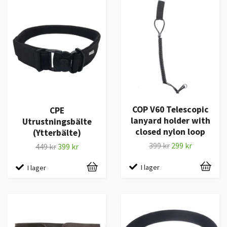
COP V60 Telescopic
CPE
lanyard holder with
Utrustningsbälte
closed nylon loop
(Ytterbälte)
399 kr
299 kr
449 kr
399 kr
I lager
I lager