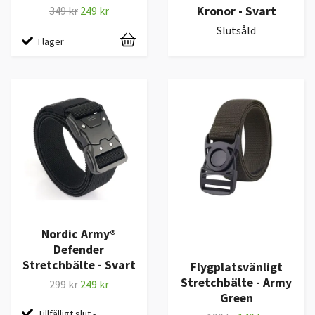
Kronor - Svart
349 kr
249 kr
Slutsåld
I lager
Nordic Army®
Defender
Stretchbälte - Svart
Flygplatsvänligt
Stretchbälte - Army
299 kr
249 kr
Green
Tillfälligt slut -