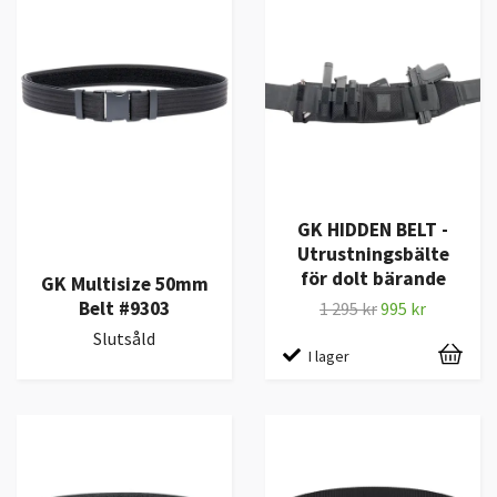
GK HIDDEN BELT -
Utrustningsbälte
för dolt bärande
GK Multisize 50mm
Belt #9303
1 295 kr
995 kr
Slutsåld
I lager