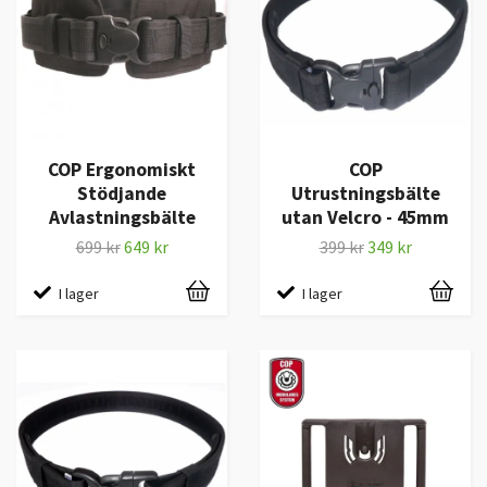
COP Ergonomiskt
COP
Stödjande
Utrustningsbälte
Avlastningsbälte
utan Velcro - 45mm
699 kr
649 kr
399 kr
349 kr
I lager
I lager