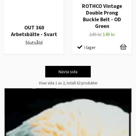
ROTHCO Vintage
Double Prong
Buckle Belt - OD
Green
OUT 360
Arbetsbälte - Svart
249 kr
149 kr
Slutsåld
I lager
Nästa sida
Visar sida 1 av 2, totalt 62 produkter