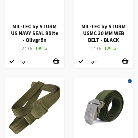
MIL-TEC by STURM
MIL-TEC by STURM
US NAVY SEAL Bälte
USMC 30 MM WEB
- Olivgrön
BELT - BLACK
249 kr
199 kr
149 kr
129 kr
I lager
I lager