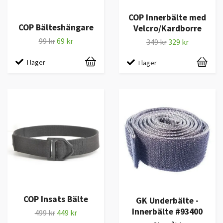
COP Innerbälte med
COP Bälteshängare
Velcro/Kardborre
99 kr
69 kr
349 kr
329 kr
I lager
I lager
COP Insats Bälte
GK Underbälte -
Innerbälte #93400
499 kr
449 kr