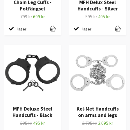
Chain Leg Cuffs -
MFH Delux Steel
Fotfängsel
Handcuffs - Silver
799 kr
699 kr
595 kr
495 kr
I lager
I lager
MFH Deluxe Steel
Kel-Met Handcuffs
Handcuffs - Black
on arms and legs
595 kr
495 kr
2 795 kr
2 695 kr