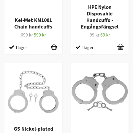
HPE Nylon
Disposable
Kel-Met KM1001
Handcuffs -
Chain handcuffs
Engångsfängsel
699 kr
599 kr
99 kr
69 kr
I lager
I lager
GS Nickel-plated