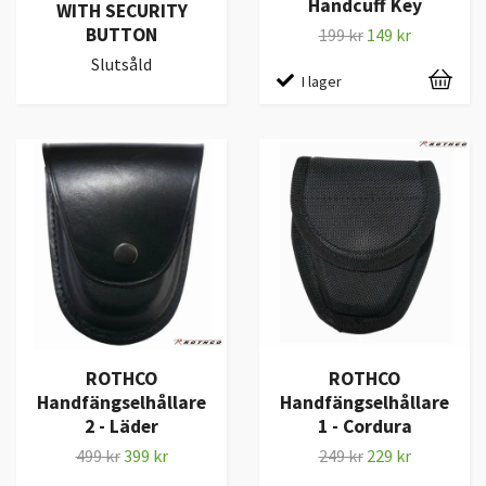
Handcuff Key
WITH SECURITY
BUTTON
199 kr
149 kr
Slutsåld
I lager
ROTHCO
ROTHCO
Handfängselhållare
Handfängselhållare
2 - Läder
1 - Cordura
499 kr
399 kr
249 kr
229 kr