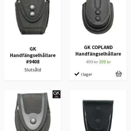
GK COPLAND
GK
Handfängselhållare
Handfängselhållare
#9408
499 kr
399 kr
Slutsåld
I lager