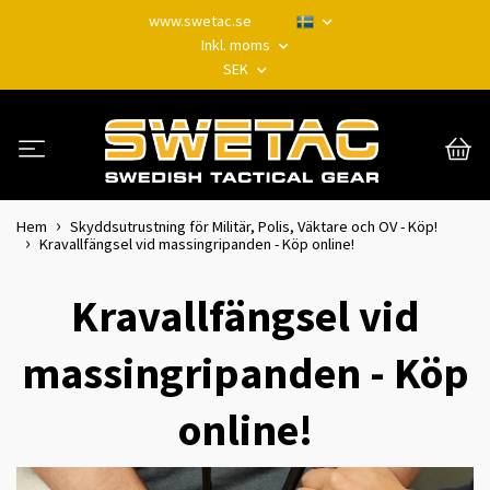
www.swetac.se
Inkl. moms
SEK
Hem
Skyddsutrustning för Militär, Polis, Väktare och OV - Köp!
Kravallfängsel vid massingripanden - Köp online!
Kravallfängsel vid
massingripanden - Köp
online!