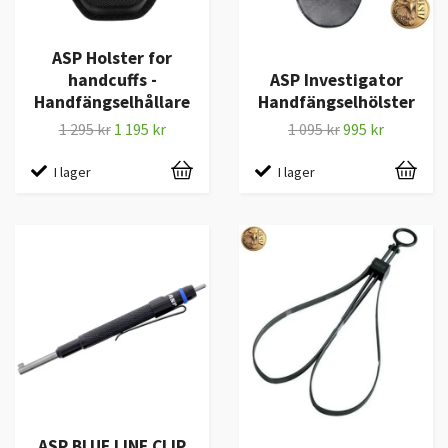
ASP Holster for
handcuffs -
ASP Investigator
Handfängselhållare
Handfängselhölster
1 295 kr
1 195 kr
1 095 kr
995 kr
I lager
I lager
ASP BLUE LINE CLIP