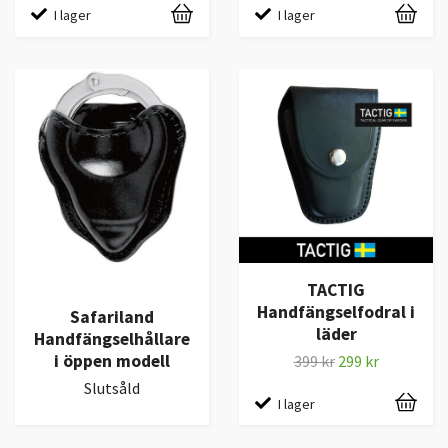
I lager
I lager
TACTIG
Handfängselfodral i
Safariland
läder
Handfängselhållare
i öppen modell
399 kr
299 kr
Slutsåld
I lager