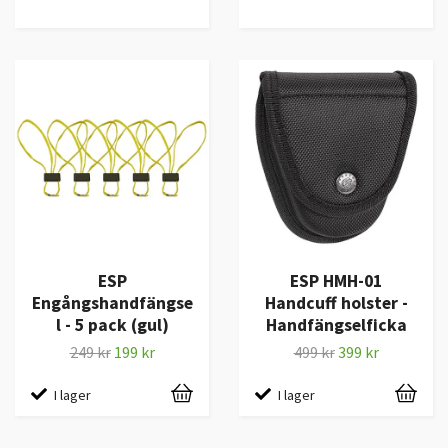
ESP
ESP HMH-01
Engångshandfängse
Handcuff holster -
l - 5 pack (gul)
Handfängselficka
249 kr
199 kr
499 kr
399 kr
I lager
I lager