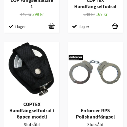
COP Fängselhållare
COPTEX
1
Handfängselfodral
449 kr
399 kr
249 kr
169 kr
I lager
I lager
COPTEX
Handfängselfodral i
Enforcer RPS
öppen modell
Polishandfängsel
Slutsåld
Slutsåld