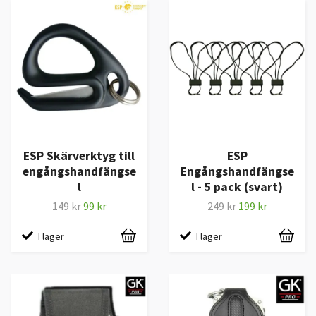
ESP Skärverktyg till
ESP
engångshandfängse
Engångshandfängse
l
l - 5 pack (svart)
149 kr
99 kr
249 kr
199 kr
I lager
I lager