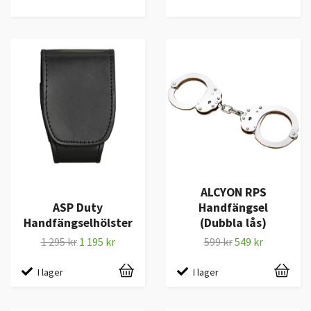
ALCYON RPS
ASP Duty
Handfängsel
Handfängselhölster
(Dubbla lås)
1 295 kr
1 195 kr
599 kr
549 kr
I lager
I lager